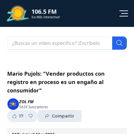
106.5 FM
!La Más Interactiva!
PROGRAMACION
NOTICIAS
VIDEOS
Mario Pujols: "Vender productos con
registro en proceso es un engaño al
SHORTS
consumidor"
PODCAST
ZOL FM
562K
Suscriptores
ZOL TV
17
Compartir