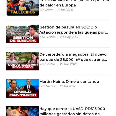
de calor en Europa
90
Vistas
5 Jul 2026
Gestión de basura en SDE: Dío
Astacio responde a las quejas por
1.3K
Vistas
20 May 2026
vertederos
De vertedero a megaobra: El nuevo
parque de 28,000 m² que estrena
458
Vistas
15 Jun 2026
Haina
Martin Haina: Dímelo cantando
309
Vistas
10 Jul 2026
Hay que cerrar la UASD: RD$15,000
millones gastados sin datos de