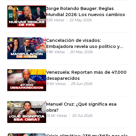
Jorge Rolando Bauger: Reglas
Mundial 2026: Los nuevos cambios
535
Vistas
22 May 2026
Cancelación de visados:
Embajadora revela uso político y
1.9K
Vistas
20 May 2026
manipulación de visas
Venezuela: Reportan más de 47,000
desaparecidos
3.5K
Vistas
29 Jun 2026
Manuel Cruz: ¿Qué significa esa
obra?
13.5K
Vistas
20 Jul 2026
Crisis climática: 238 mu3rt3s por ola