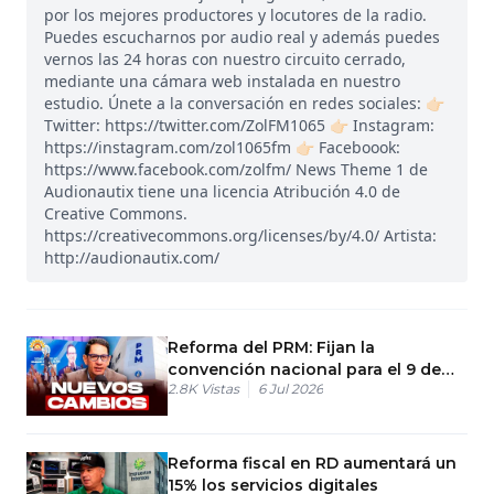
por los mejores productores y locutores de la radio.
Puedes escucharnos por audio real y además puedes
vernos las 24 horas con nuestro circuito cerrado,
mediante una cámara web instalada en nuestro
estudio. Únete a la conversación en redes sociales: 👉🏻
Twitter: https://twitter.com/ZolFM1065 👉🏻 Instagram:
https://instagram.com/zol1065fm 👉🏻 Faceboook:
https://www.facebook.com/zolfm/ News Theme 1 de
Audionautix tiene una licencia Atribución 4.0 de
Creative Commons.
https://creativecommons.org/licenses/by/4.0/ Artista:
http://audionautix.com/
Reforma del PRM: Fijan la
convención nacional para el 9 de
2.8K
Vistas
6 Jul 2026
agosto
Reforma fiscal en RD aumentará un
15% los servicios digitales