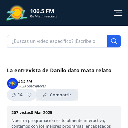
106.5 FM
!La Más Interactiva!
PROGRAMACION
NOTICIAS
VIDEOS
La entrevista de Danilo dato mata relato
SHORTS
ZOL FM
562K
Suscriptores
PODCAST
14
Compartir
ZOL TV
207
vistas
8 Mar 2025
Nuestra programación es totalmente interactiva,
contamos con los mejores programas, encabezados