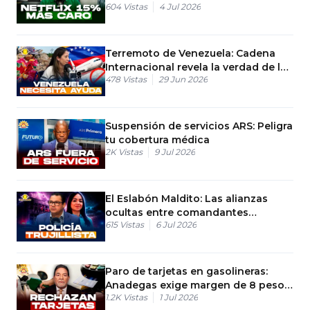
604
Vistas
4 Jul 2026
Terremoto de Venezuela: Cadena
Internacional revela la verdad de la
478
Vistas
29 Jun 2026
ayuda
Suspensión de servicios ARS: Peligra
tu cobertura médica
2K
Vistas
9 Jul 2026
El Eslabón Maldito: Las alianzas
ocultas entre comandantes
615
Vistas
6 Jul 2026
policiales y delincuentes
Paro de tarjetas en gasolineras:
Anadegas exige margen de 8 pesos
1.2K
Vistas
1 Jul 2026
por galón