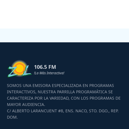
106.5 FM
!La Más Interactiva!
SOMOS UNA EMISORA ESPECIALIZADA EN PROGRAMAS
INTERACTIVOS, NUESTRA PARRILLA PROGRAMÁTICA SE
CARACTERIZA POR LA VARIEDAD, CON LOS PROGRAMAS DE
MAYOR AUDIENCIA.
C/ ALBERTO LARANCUENT #8, ENS. NACO, STO. DGO., REP.
DOM.