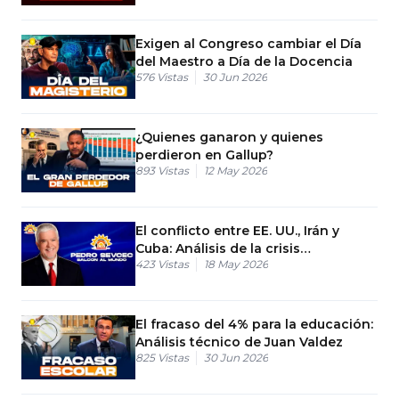
Exigen al Congreso cambiar el Día
del Maestro a Día de la Docencia
576
Vistas
30 Jun 2026
¿Quienes ganaron y quienes
perdieron en Gallup?
893
Vistas
12 May 2026
El conflicto entre EE. UU., Irán y
Cuba: Análisis de la crisis
423
Vistas
18 May 2026
geopolítica
El fracaso del 4% para la educación:
Análisis técnico de Juan Valdez
825
Vistas
30 Jun 2026