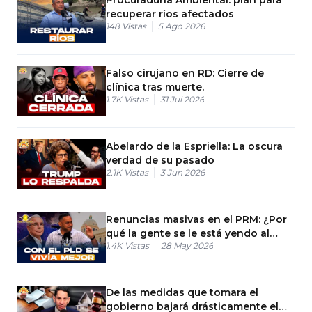
recuperar ríos afectados
148
Vistas
5 Ago 2026
Falso cirujano en RD: Cierre de
clínica tras muerte.
1.7K
Vistas
31 Jul 2026
Abelardo de la Espriella: La oscura
verdad de su pasado
2.1K
Vistas
3 Jun 2026
Renuncias masivas en el PRM: ¿Por
qué la gente se le está yendo al
1.4K
Vistas
28 May 2026
Gobierno?
De las medidas que tomara el
gobierno bajará drásticamente el