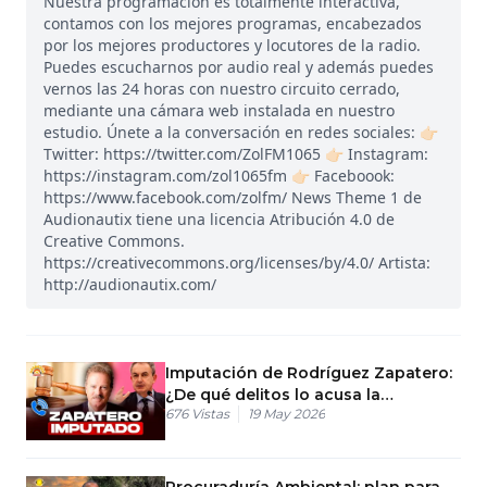
Nuestra programación es totalmente interactiva,
contamos con los mejores programas, encabezados
por los mejores productores y locutores de la radio.
Puedes escucharnos por audio real y además puedes
vernos las 24 horas con nuestro circuito cerrado,
mediante una cámara web instalada en nuestro
estudio. Únete a la conversación en redes sociales: 👉🏻
Twitter: https://twitter.com/ZolFM1065 👉🏻 Instagram:
https://instagram.com/zol1065fm 👉🏻 Faceboook:
https://www.facebook.com/zolfm/ News Theme 1 de
Audionautix tiene una licencia Atribución 4.0 de
Creative Commons.
https://creativecommons.org/licenses/by/4.0/ Artista:
http://audionautix.com/
Imputación de Rodríguez Zapatero:
¿De qué delitos lo acusa la
676
Vistas
19 May 2026
Audiencia Nacional?
Procuraduría Ambiental: plan para