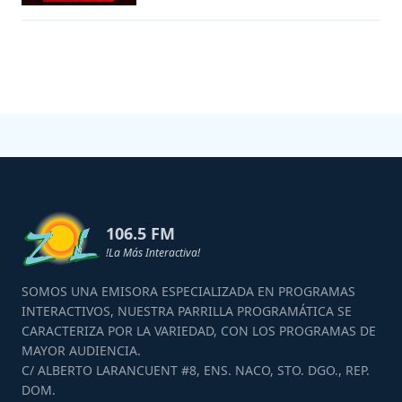
106.5 FM
!La Más Interactiva!
SOMOS UNA EMISORA ESPECIALIZADA EN PROGRAMAS
INTERACTIVOS, NUESTRA PARRILLA PROGRAMÁTICA SE
CARACTERIZA POR LA VARIEDAD, CON LOS PROGRAMAS DE
MAYOR AUDIENCIA.
C/ ALBERTO LARANCUENT #8, ENS. NACO, STO. DGO., REP.
DOM.