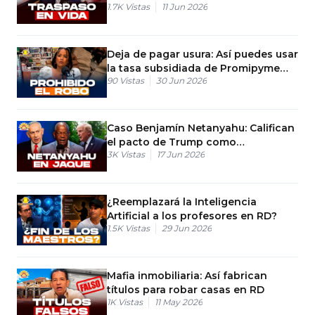
1.7K
Vistas
11 Jun 2026
impuesto a herencia de 25% al 3%
Deja de pagar usura: Así puedes usar
la tasa subsidiada de Promipyme
90
Vistas
30 Jun 2026
hoy
Caso Benjamín Netanyahu: Califican
el pacto de Trump como
3K
Vistas
17 Jun 2026
humillación
¿Reemplazará la Inteligencia
Artificial a los profesores en RD?
1.5K
Vistas
29 Jun 2026
Mafia inmobiliaria: Así fabrican
títulos para robar casas en RD
1K
Vistas
11 May 2026