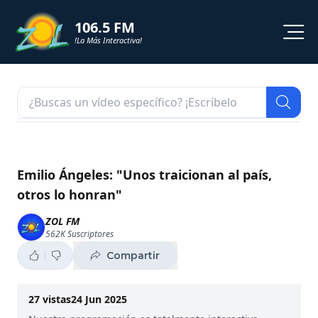
106.5 FM
!La Más Interactiva!
PROGRAMACION
NOTICIAS
VIDEOS
Emilio Ángeles: "Unos traicionan al país,
otros lo honran"
SHORTS
ZOL FM
562K
Suscriptores
PODCAST
Compartir
ZOL TV
27
vistas
24 Jun 2025