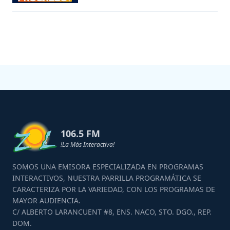
106.5 FM
!La Más Interactiva!
SOMOS UNA EMISORA ESPECIALIZADA EN PROGRAMAS
INTERACTIVOS, NUESTRA PARRILLA PROGRAMÁTICA SE
CARACTERIZA POR LA VARIEDAD, CON LOS PROGRAMAS DE
MAYOR AUDIENCIA.
C/ ALBERTO LARANCUENT #8, ENS. NACO, STO. DGO., REP.
DOM.