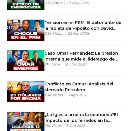
605
Vistas
23 May 2026
Tensión en el PRM: El detonante de
la rabieta de Hipólito con David
7.6K
Vistas
22 Jun 2026
Collado
Caso Omar Fernández: La presión
interna que mide el liderazgo de
2K
Vistas
24 Jun 2026
Leonel
Conflicto en Ormuz: Análisis del
Mercado Petrolero
1.8K
Vistas
3 Ago 2026
¿La Iglesia arruina la economía?El
impacto de los feriados en la
1.1K
Vistas
5 Jun 2026
economía dominicana