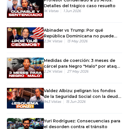
Detalles del trágico caso resuelto
1K
Vistas
1 Jun 2026
Abinader vs Trump: Por qué
República Dominicana no puede
2.3K
Vistas
13 May 2026
decir "No" a EE. UU.
Medidas de coerción: 3 meses de
cárcel para Negro "Malo" por ataque
2.2K
Vistas
27 May 2026
a Chofer de Trae
Valdez Albizu: peligran los fondos
de la Seguridad Social con la deuda
943
Vistas
15 Jun 2026
del Gobierno
Yuri Rodríguez: Consecuencias para
el desorden contra el tránsito