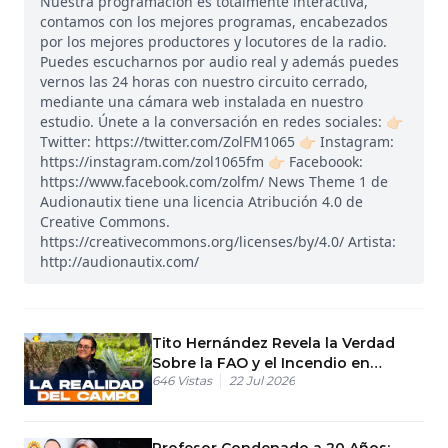
Nuestra programación es totalmente interactiva,
contamos con los mejores programas, encabezados
por los mejores productores y locutores de la radio.
Puedes escucharnos por audio real y además puedes
vernos las 24 horas con nuestro circuito cerrado,
mediante una cámara web instalada en nuestro
estudio. Únete a la conversación en redes sociales: 👉🏻
Twitter: https://twitter.com/ZolFM1065 👉🏻 Instagram:
https://instagram.com/zol1065fm 👉🏻 Faceboook:
https://www.facebook.com/zolfm/ News Theme 1 de
Audionautix tiene una licencia Atribución 4.0 de
Creative Commons.
https://creativecommons.org/licenses/by/4.0/ Artista:
http://audionautix.com/
Tito Hernández Revela la Verdad
Sobre la FAO y el Incendio en
646
Vistas
22 Jul 2026
Agricultura
Profesor Condenado a 20 Años: