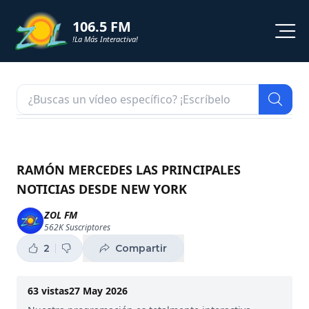
106.5 FM
!La Más Interactiva!
PROGRAMACION
NOTICIAS
VIDEOS
RAMÓN MERCEDES LAS PRINCIPALES
NOTICIAS DESDE NEW YORK
SHORTS
ZOL FM
562K
Suscriptores
PODCAST
2
Compartir
ZOL TV
63
vistas
27 May 2026