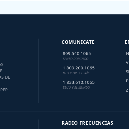
COMUNICATE
E
N
809.540.1065
SANTO DOMINGO
V
AS
1.809.200.1065
E
S
INTERIOR DEL PAÍS
AS DE
P
1.833.610.1065
EEUU Y EL MUNDO
Z
REP.
RADIO FRECUENCIAS