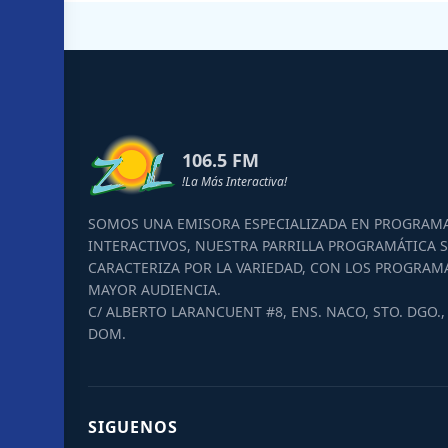
106.5 FM
!La Más Interactiva!
SOMOS UNA EMISORA ESPECIALIZADA EN PROGRAM
INTERACTIVOS, NUESTRA PARRILLA PROGRAMÁTICA S
CARACTERIZA POR LA VARIEDAD, CON LOS PROGRAM
MAYOR AUDIENCIA.
C/ ALBERTO LARANCUENT #8, ENS. NACO, STO. DGO., 
DOM.
SIGUENOS