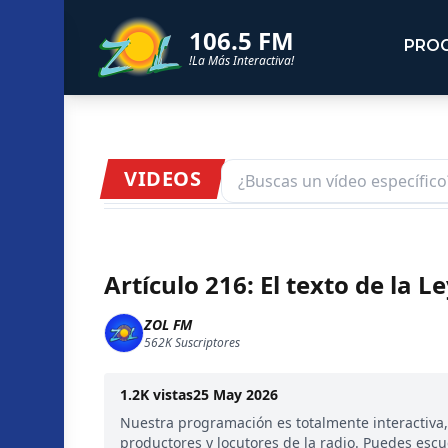
106.5 FM
PRO
!La Más Interactiva!
VIDEOS
Artículo 216: El texto de la 
ZOL FM
562K
Suscriptores
1.2K
vistas
25 May 2026
Nuestra programación es totalmente interactiva
productores y locutores de la radio. Puedes esc