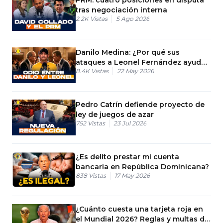
tras negociación interna
2.2K
Vistas
5 Ago 2026
Danilo Medina: ¿Por qué sus
ataques a Leonel Fernández ayudan
8.4K
Vistas
22 May 2026
al PRM?
Pedro Catrín defiende proyecto de
ley de juegos de azar
752
Vistas
23 Jul 2026
¿Es delito prestar mi cuenta
bancaria en República Dominicana?
838
Vistas
17 May 2026
¿Cuánto cuesta una tarjeta roja en
el Mundial 2026? Reglas y multas de