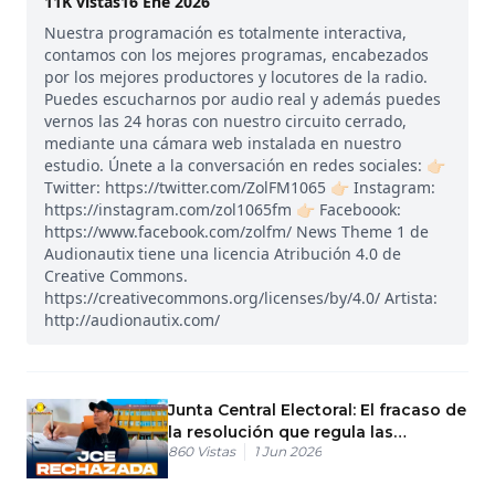
11K
vistas
16 Ene 2026
Nuestra programación es totalmente interactiva,
contamos con los mejores programas, encabezados
por los mejores productores y locutores de la radio.
Puedes escucharnos por audio real y además puedes
vernos las 24 horas con nuestro circuito cerrado,
mediante una cámara web instalada en nuestro
estudio. Únete a la conversación en redes sociales: 👉🏻
Twitter: https://twitter.com/ZolFM1065 👉🏻 Instagram:
https://instagram.com/zol1065fm 👉🏻 Faceboook:
https://www.facebook.com/zolfm/ News Theme 1 de
Audionautix tiene una licencia Atribución 4.0 de
Creative Commons.
https://creativecommons.org/licenses/by/4.0/ Artista:
http://audionautix.com/
Junta Central Electoral: El fracaso de
la resolución que regula las
860
Vistas
1 Jun 2026
encuestas