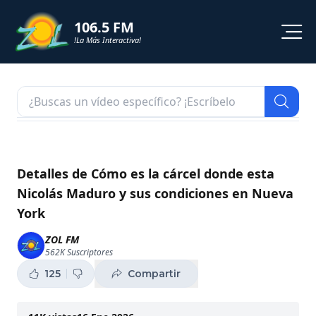
106.5 FM
!La Más Interactiva!
PROGRAMACION
NOTICIAS
VIDEOS
Detalles de Cómo es la cárcel donde esta
Nicolás Maduro y sus condiciones en Nueva
SHORTS
York
PODCAST
ZOL FM
562K
Suscriptores
ZOL TV
125
Compartir