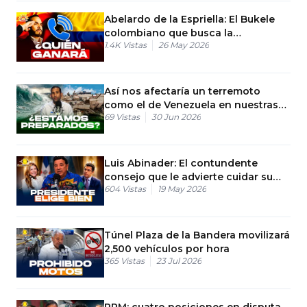
Abelardo de la Espriella: El Bukele
colombiano que busca la
1.4K
Vistas
26 May 2026
presidencia
Así nos afectaría un terremoto
como el de Venezuela en nuestras
69
Vistas
30 Jun 2026
viviendas hoy
Luis Abinader: El contundente
consejo que le advierte cuidar su
604
Vistas
19 May 2026
legado político
Túnel Plaza de la Bandera movilizará
2,500 vehículos por hora
365
Vistas
23 Jul 2026
PRM: cuatro posiciones en disputa