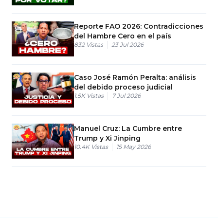
Reporte FAO 2026: Contradicciones
del Hambre Cero en el país
832
Vistas
23 Jul 2026
Caso José Ramón Peralta: análisis
del debido proceso judicial
1.5K
Vistas
7 Jul 2026
Manuel Cruz: La Cumbre entre
Trump y Xi Jinping
10.4K
Vistas
15 May 2026