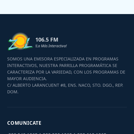
106.5 FM
!La Más Interactiva!
SOMOS UNA EMISORA ESPECIALIZADA EN PROGRAMAS
INTERACTIVOS, NUESTRA PARRILLA PROGRAMÁTICA SE
CARACTERIZA POR LA VARIEDAD, CON LOS PROGRAMAS DE
MAYOR AUDIENCIA.
C/ ALBERTO LARANCUENT #8, ENS. NACO, STO. DGO., REP.
DOM.
COMUNICATE