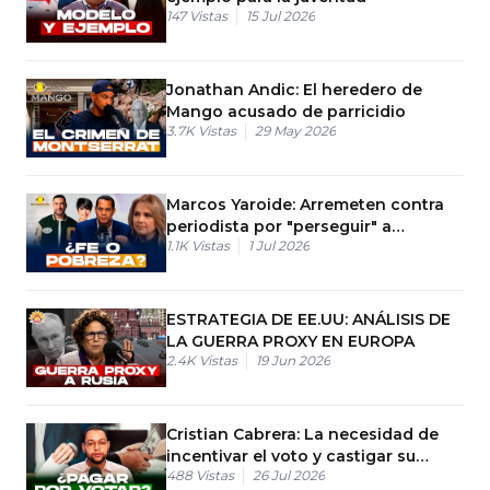
147
Vistas
15 Jul 2026
Jonathan Andic: El heredero de
Mango acusado de parricidio
3.7K
Vistas
29 May 2026
Marcos Yaroide: Arremeten contra
periodista por "perseguir" a
1.1K
Vistas
1 Jul 2026
pastores en RD
ESTRATEGIA DE EE.UU: ANÁLISIS DE
LA GUERRA PROXY EN EUROPA
2.4K
Vistas
19 Jun 2026
Cristian Cabrera: La necesidad de
incentivar el voto y castigar su
488
Vistas
26 Jul 2026
abstención