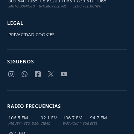
809.540.1065
1.809.200.1065
1.833.610.1065
SANTO DOMINGO
INTERIOR DEL PAÍS
EEUU Y EL MUNDO
LEGAL
PRIVACIDAD
COOKIES
SIGUENOS
RADIO FRECUENCIAS
106.5 FM
92.1 FM
106.7 FM
94.7 FM
HIGUEY Y STO. DGO.
CIBAO
BARAHONA Y SUR
ESTE
88.5 FM