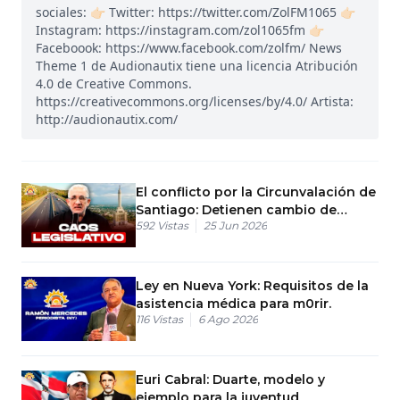
sociales: 👉🏻 Twitter: https://twitter.com/ZolFM1065 👉🏻
Instagram: https://instagram.com/zol1065fm 👉🏻
Faceboook: https://www.facebook.com/zolfm/ News
Theme 1 de Audionautix tiene una licencia Atribución
4.0 de Creative Commons.
https://creativecommons.org/licenses/by/4.0/ Artista:
http://audionautix.com/
El conflicto por la Circunvalación de
Santiago: Detienen cambio de
592
Vistas
25 Jun 2026
nombre
Ley en Nueva York: Requisitos de la
asistencia médica para m0rir.
116
Vistas
6 Ago 2026
Euri Cabral: Duarte, modelo y
ejemplo para la juventud