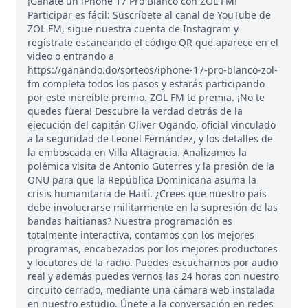
¡Gánate un iPhone 17 Pro Blanco con ZOL FM!
Participar es fácil: Suscríbete al canal de YouTube de
ZOL FM, sigue nuestra cuenta de Instagram y
regístrate escaneando el código QR que aparece en el
video o entrando a
https://ganando.do/sorteos/iphone-17-pro-blanco-zol-
fm completa todos los pasos y estarás participando
por este increíble premio. ZOL FM te premia. ¡No te
quedes fuera! Descubre la verdad detrás de la
ejecución del capitán Oliver Ogando, oficial vinculado
a la seguridad de Leonel Fernández, y los detalles de
la emboscada en Villa Altagracia. Analizamos la
polémica visita de Antonio Guterres y la presión de la
ONU para que la República Dominicana asuma la
crisis humanitaria de Haití. ¿Crees que nuestro país
debe involucrarse militarmente en la supresión de las
bandas haitianas? Nuestra programación es
totalmente interactiva, contamos con los mejores
programas, encabezados por los mejores productores
y locutores de la radio. Puedes escucharnos por audio
real y además puedes vernos las 24 horas con nuestro
circuito cerrado, mediante una cámara web instalada
en nuestro estudio. Únete a la conversación en redes