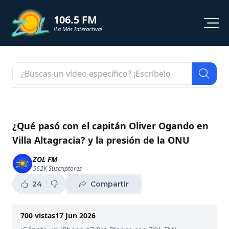
106.5 FM
!La Más Interactiva!
PROGRAMACION
NOTICIAS
VIDEOS
¿Qué pasó con el capitán Oliver Ogando en
Villa Altagracia? y la presión de la ONU
SHORTS
ZOL FM
562K
Suscriptores
PODCAST
24
Compartir
ZOL TV
700
vistas
17 Jun 2026