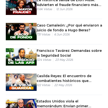
Advierten el fraude financiero más
3.6K
Vistas
12 Jun 2026
grande de Estados Unidos
Caso Camaleón: ¿Por qué enviaron a
juicio de fondo a Hugo Beras?
731
Vistas
6 Jun 2026
Francisco Tavárez: Demandas sobre
la Seguridad Social
324
Vistas
23 May 2026
Casilda Reyes: El encuentro de
combatientes históricos que
122
Vistas
22 May 2026
sacude al PRM
Estados Unidos viola el
memorándum: Envían primer