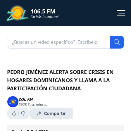
106.5 FM
!La Más Interactiva!
PROGRAMACION
NOTICIAS
VIDEOS
PEDRO JIMÉNEZ ALERTA SOBRE CRISIS EN
HOGARES DOMINICANOS Y LLAMA A LA
SHORTS
PARTICIPACIÓN CIUDADANA
PODCAST
ZOL FM
562K
Suscriptores
ZOL TV
Compartir