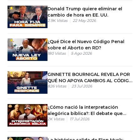
Donald Trump quiere eliminar el
cambio de hora en EE. UU.
2.9K
Vistas
22 May 2026
¿Qué Dice el Nuevo Código Penal
sobre el Aborto en RD?
180
Vistas
5 Ago 2026
GINNETTE BOURNIGAL REVELA POR
QUÉ NO APOYA CAMBIOS AL CÓDIGO
826
Vistas
23 Jul 2026
PENAL
¿Cómo nació la interpretación
alegórica bíblica?: El debate que
2K
Vistas
17 Jul 2026
marcó el cristianismo
La histórica salida de Elon Musk: