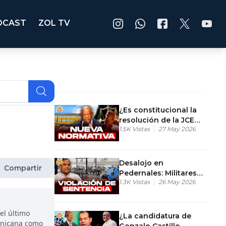
DCAST
ZOL TV
¿Es constitucional la
resolución de la JCE
1.5K
Vistas
27 May 2026
sobre encuestas
electorales?
Desalojo en
Compartir
Pedernales: Militares
1.3K
Vistas
26 May 2026
destruyen el
restaurante El Navío
el último
¿La candidatura de
minicana como
Gonzalo Castillo