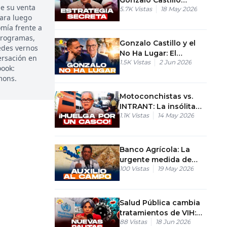
e su venta
5.7K
Vistas
18 May 2026
beneficia a Leonel
para luego
Fernández?
mía frente a
programas,
Gonzalo Castillo y el
edes vernos
No Ha Lugar: El
ersación en
1.5K
Vistas
2 Jun 2026
precedente histórico
oook:
de Lula, Trump y
mons.
Chávez
Motoconchistas vs.
INTRANT: La insólita
1.1K
Vistas
14 May 2026
huelga contra el casco
protector
Banco Agrícola: La
urgente medida de
100
Vistas
19 May 2026
crédito supervisado
para salvar las
cosechas
Salud Pública cambia
tratamientos de VIH:
88
Vistas
18 Jun 2026
Nuevas pautas de la