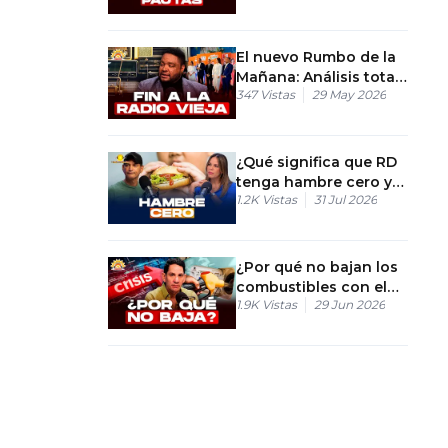
OMS
El nuevo Rumbo de la
Mañana: Análisis total
347
Vistas
29 May 2026
del relevo en la
comunicación
¿Qué significa que RD
tenga hambre cero y
1.2K
Vistas
31 Jul 2026
más obesidad?
¿Por qué no bajan los
combustibles con el
1.9K
Vistas
29 Jun 2026
plan anticrisis?