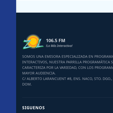
106.5 FM
!La Más Interactiva!
SOMOS UNA EMISORA ESPECIALIZADA EN PROGRAM
INTERACTIVOS, NUESTRA PARRILLA PROGRAMÁTICA S
CARACTERIZA POR LA VARIEDAD, CON LOS PROGRAM
MAYOR AUDIENCIA.
C/ ALBERTO LARANCUENT #8, ENS. NACO, STO. DGO., 
DOM.
SIGUENOS