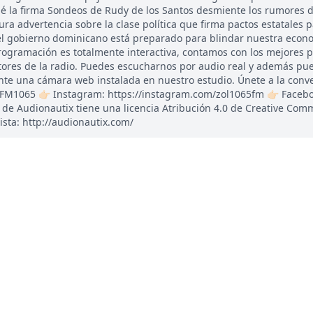
 la firma Sondeos de Rudy de los Santos desmiente los rumores d
a dura advertencia sobre la clase política que firma pactos estatales 
 el gobierno dominicano está preparado para blindar nuestra econo
ogramación es totalmente interactiva, contamos con los mejores 
tores de la radio. Puedes escucharnos por audio real y además pu
ante una cámara web instalada en nuestro estudio. Únete a la conv
ZolFM1065 👉🏻 Instagram: https://instagram.com/zol1065fm 👉🏻 Faceb
e Audionautix tiene una licencia Atribución 4.0 de Creative Com
ista: http://audionautix.com/