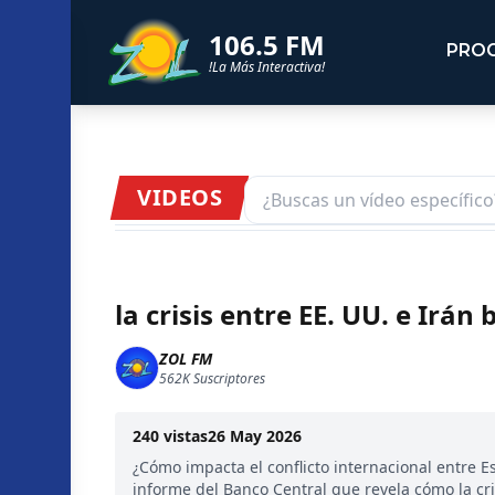
106.5 FM
PRO
!La Más Interactiva!
VIDEOS
la crisis entre EE. UU. e Irán
ZOL FM
562K
Suscriptores
240
vistas
26 May 2026
¿Cómo impacta el conflicto internacional entre E
informe del Banco Central que revela cómo la cri