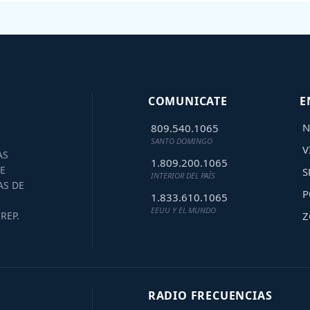
COMUNICATE
E
N
809.540.1065
SANTO DOMINGO
V
AS
1.809.200.1065
E
S
INTERIOR DEL PAÍS
AS DE
P
1.833.610.1065
EEUU Y EL MUNDO
Z
REP.
RADIO FRECUENCIAS