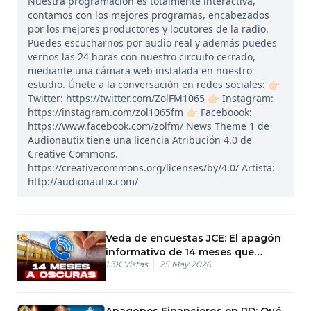
Nuestra programación es totalmente interactiva,
contamos con los mejores programas, encabezados
por los mejores productores y locutores de la radio.
Puedes escucharnos por audio real y además puedes
vernos las 24 horas con nuestro circuito cerrado,
mediante una cámara web instalada en nuestro
estudio. Únete a la conversación en redes sociales: 👉🏻
Twitter: https://twitter.com/ZolFM1065 👉🏻 Instagram:
https://instagram.com/zol1065fm 👉🏻 Faceboook:
https://www.facebook.com/zolfm/ News Theme 1 de
Audionautix tiene una licencia Atribución 4.0 de
Creative Commons.
https://creativecommons.org/licenses/by/4.0/ Artista:
http://audionautix.com/
Veda de encuestas JCE: El apagón
informativo de 14 meses que
1.3K
Vistas
25 May 2026
ocultaron
Apagones Financieros en RD: Qué