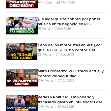
144
Vistas
28 May 2026
¿Es legal que te cobren por poner
música en tu negocio en RD?
95
Vistas
2 Jun 2026
Caos de los motoristas en RD: ¿Por
qué la DIGESETT no controla el
531
Vistas
24 May 2026
tránsito?
Muro Fronterizo RD: Estado actual y
control de seguridad
5.7K
Vistas
27 Jul 2026
Redes y Política: El millonario y
fracasado gasto en influencers del
2.7K
Vistas
10 Jul 2026
PRM