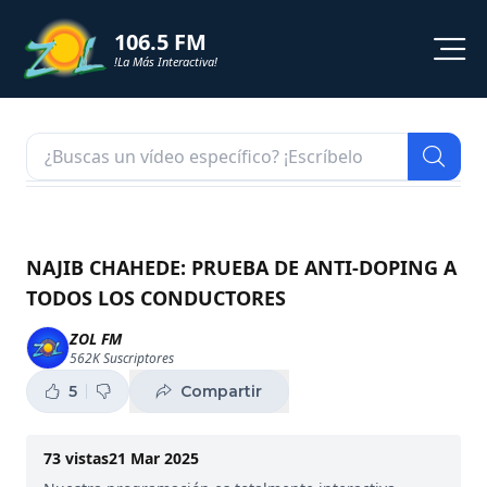
106.5 FM
!La Más Interactiva!
PROGRAMACION
NOTICIAS
VIDEOS
NAJIB CHAHEDE: PRUEBA DE ANTI-DOPING A
TODOS LOS CONDUCTORES
SHORTS
ZOL FM
562K
Suscriptores
PODCAST
5
Compartir
ZOL TV
73
vistas
21 Mar 2025