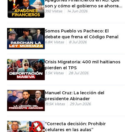
son y cómo el gobierno se ahorra
392
Vistas
14 Jun 2026
dinero quitándote la luz
Somos Pueblo vs Pacheco: El
debate que frena el Código Penal
6.8K
Vistas
8 Jul 2026
Crisis Migratoria: 400 mil haitianos
pierden el TPS
3.5K
Vistas
28 Jul 2026
Manuel Cruz: La lección del
presidente Abinader
19.5K
Vistas
29 Jun 2026
“Correcta decisión: Prohibir
celulares en las aulas”