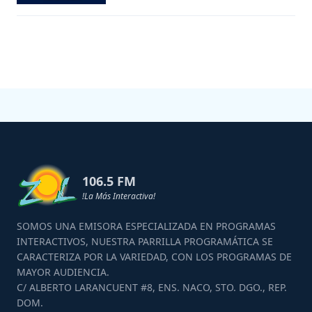
106.5 FM
!La Más Interactiva!
SOMOS UNA EMISORA ESPECIALIZADA EN PROGRAMAS
INTERACTIVOS, NUESTRA PARRILLA PROGRAMÁTICA SE
CARACTERIZA POR LA VARIEDAD, CON LOS PROGRAMAS DE
MAYOR AUDIENCIA.
C/ ALBERTO LARANCUENT #8, ENS. NACO, STO. DGO., REP.
DOM.