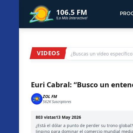
106.5 FM
PRO
!La Más Interactiva!
VIDEOS
Euri Cabral: “Busco un ente
ZOL FM
562K
Suscriptores
803
vistas
13 May 2026
¿Está el dólar a punto de perder su trono global
Jinping para dominar el comercio mundial mediant