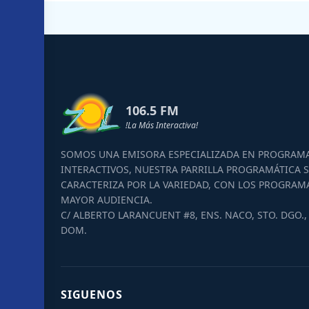
106.5 FM
!La Más Interactiva!
SOMOS UNA EMISORA ESPECIALIZADA EN PROGRAM
INTERACTIVOS, NUESTRA PARRILLA PROGRAMÁTICA S
CARACTERIZA POR LA VARIEDAD, CON LOS PROGRAM
MAYOR AUDIENCIA.
C/ ALBERTO LARANCUENT #8, ENS. NACO, STO. DGO., 
DOM.
SIGUENOS