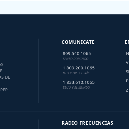
COMUNICATE
E
N
809.540.1065
SANTO DOMINGO
V
AS
1.809.200.1065
E
S
INTERIOR DEL PAÍS
AS DE
P
1.833.610.1065
EEUU Y EL MUNDO
Z
REP.
RADIO FRECUENCIAS