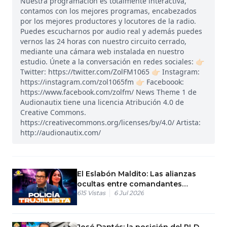
Nuestra programación es totalmente interactiva,
contamos con los mejores programas, encabezados
por los mejores productores y locutores de la radio.
Puedes escucharnos por audio real y además puedes
vernos las 24 horas con nuestro circuito cerrado,
mediante una cámara web instalada en nuestro
estudio. Únete a la conversación en redes sociales: 👉🏻
Twitter: https://twitter.com/ZolFM1065 👉🏻 Instagram:
https://instagram.com/zol1065fm 👉🏻 Faceboook:
https://www.facebook.com/zolfm/ News Theme 1 de
Audionautix tiene una licencia Atribución 4.0 de
Creative Commons.
https://creativecommons.org/licenses/by/4.0/ Artista:
http://audionautix.com/
El Eslabón Maldito: Las alianzas
ocultas entre comandantes
615
Vistas
6 Jul 2026
policiales y delincuentes
José Dantés: la posición del PLD