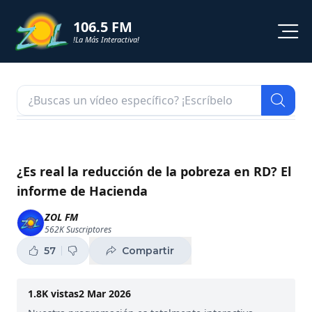
106.5 FM
!La Más Interactiva!
PROGRAMACION
NOTICIAS
VIDEOS
¿Es real la reducción de la pobreza en RD? El
informe de Hacienda
SHORTS
ZOL FM
562K
Suscriptores
PODCAST
57
Compartir
ZOL TV
1.8K
vistas
2 Mar 2026