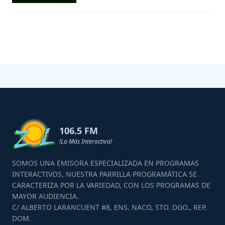
106.5 FM
!La Más Interactiva!
SOMOS UNA EMISORA ESPECIALIZADA EN PROGRAMAS
INTERACTIVOS, NUESTRA PARRILLA PROGRAMÁTICA SE
CARACTERIZA POR LA VARIEDAD, CON LOS PROGRAMAS DE
MAYOR AUDIENCIA.
C/ ALBERTO LARANCUENT #8, ENS. NACO, STO. DGO., REP.
DOM.