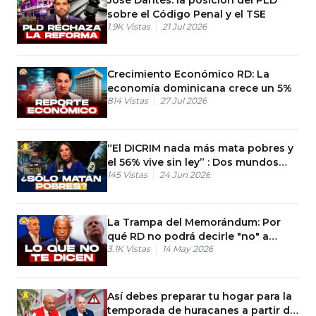
sobre el Código Penal y el TSE
1.9K
Vistas
21 Jul 2026
Crecimiento Económico RD: La
economía dominicana crece un 5%
814
Vistas
27 Jul 2026
“El DICRIM nada más mata pobres y
el 56% vive sin ley” : Dos mundos
145
Vistas
24 Jun 2026
paralelos en RD
La Trampa del Memorándum: Por
qué RD no podrá decirle "no" a
3.1K
Vistas
14 May 2026
Trump
Así debes preparar tu hogar para la
temporada de huracanes a partir de