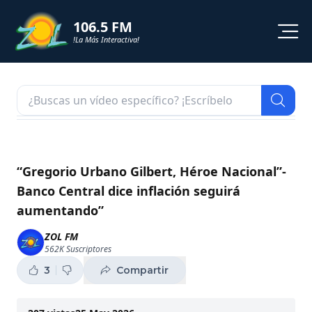
106.5 FM
!La Más Interactiva!
PROGRAMACION
NOTICIAS
VIDEOS
“Gregorio Urbano Gilbert, Héroe Nacional”-
Banco Central dice inflación seguirá
SHORTS
aumentando”
PODCAST
ZOL FM
562K
Suscriptores
ZOL TV
3
Compartir