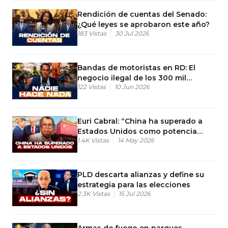
Rendición de cuentas del Senado:
¿Qué leyes se aprobaron este año?
183
Vistas
30 Jul 2026
Bandas de motoristas en RD: El
negocio ilegal de los 300 mil
122
Vistas
10 Jun 2026
seguidores
Euri Cabral: “China ha superado a
Estados Unidos como potencia
1.4K
Vistas
14 May 2026
comercial”
PLD descarta alianzas y define su
estrategia para las elecciones
2.3K
Vistas
15 Jul 2026
Armas de fuego en parques