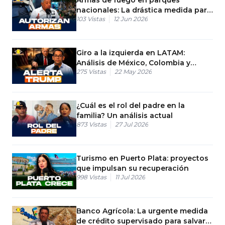
nacionales: La drástica medida para
103
Vistas
12 Jun 2026
frenar las mafias en RD
Giro a la izquierda en LATAM:
Análisis de México, Colombia y
275
Vistas
22 May 2026
Bolivia
¿Cuál es el rol del padre en la
familia? Un análisis actual
873
Vistas
27 Jul 2026
Turismo en Puerto Plata: proyectos
que impulsan su recuperación
998
Vistas
11 Jul 2026
Banco Agrícola: La urgente medida
de crédito supervisado para salvar