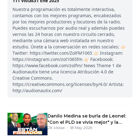
111
vistas
31 Ene 2025
Nuestra programación es totalmente interactiva,
contamos con los mejores programas, encabezados
por los mejores productores y locutores de la radio.
Puedes escucharnos por audio real y además puedes
vernos las 24 horas con nuestro circuito cerrado,
mediante una cámara web instalada en nuestro
estudio. Únete a la conversación en redes sociales: 👉🏻
Twitter: https://twitter.com/ZolFM1065 👉🏻 Instagram:
https://instagram.com/zol1065fm 👉🏻 Faceboook:
https://www.facebook.com/zolfm/ News Theme 1 de
Audionautix tiene una licencia Atribución 4.0 de
Creative Commons.
https://creativecommons.org/licenses/by/4.0/ Artista:
http://audionautix.com/
Danilo Medina se burla de Leonel:
"Con el PLD se vivía mejor" y la
2K
Vistas
18 May 2026
Gallup lo sabe