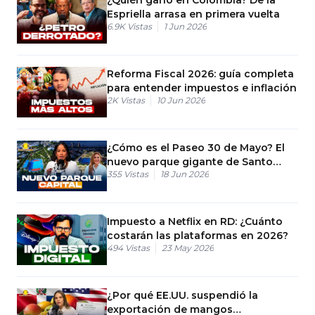
Espriella arrasa en primera vuelta
6.9K
Vistas
1 Jun 2026
Reforma Fiscal 2026: guía completa
para entender impuestos e inflación
2K
Vistas
10 Jun 2026
¿Cómo es el Paseo 30 de Mayo? El
nuevo parque gigante de Santo
355
Vistas
18 Jun 2026
Domingo
Impuesto a Netflix en RD: ¿Cuánto
costarán las plataformas en 2026?
494
Vistas
23 May 2026
¿Por qué EE.UU. suspendió la
exportación de mangos