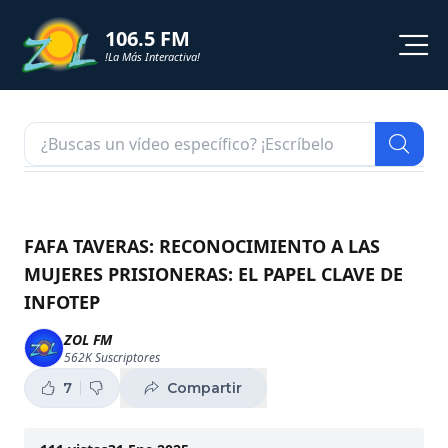
106.5 FM
!La Más Interactiva!
PROGRAMACION
NOTICIAS
VIDEOS
FAFA TAVERAS: RECONOCIMIENTO A LAS
MUJERES PRISIONERAS: EL PAPEL CLAVE DE
SHORTS
INFOTEP
PODCAST
ZOL FM
562K
Suscriptores
ZOL TV
7
Compartir