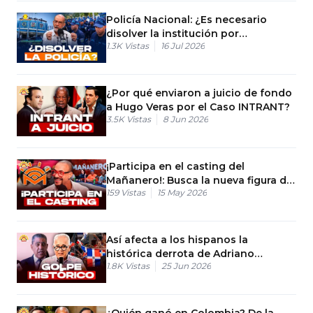
Policía Nacional: ¿Es necesario
disolver la institución por
1.3K
Vistas
16 Jul 2026
completo?
¿Por qué enviaron a juicio de fondo
a Hugo Veras por el Caso INTRANT?
3.5K
Vistas
8 Jun 2026
¡Participa en el casting del
Mañanero!: Busca la nueva figura del
159
Vistas
15 May 2026
Bochinche
Así afecta a los hispanos la
histórica derrota de Adriano
1.8K
Vistas
25 Jun 2026
Espaillat
¿Quién ganó en Colombia? De la