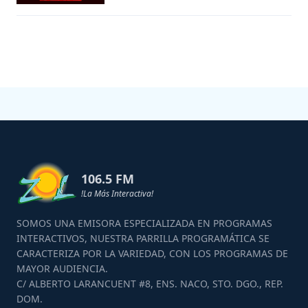
106.5 FM
!La Más Interactiva!
SOMOS UNA EMISORA ESPECIALIZADA EN PROGRAMAS
INTERACTIVOS, NUESTRA PARRILLA PROGRAMÁTICA SE
CARACTERIZA POR LA VARIEDAD, CON LOS PROGRAMAS DE
MAYOR AUDIENCIA.
C/ ALBERTO LARANCUENT #8, ENS. NACO, STO. DGO., REP.
DOM.