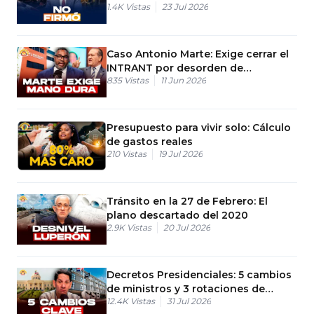
1.4K
Vistas
23 Jul 2026
Caso Antonio Marte: Exige cerrar el
INTRANT por desorden de
835
Vistas
11 Jun 2026
motoristas
Presupuesto para vivir solo: Cálculo
de gastos reales
210
Vistas
19 Jul 2026
Tránsito en la 27 de Febrero: El
plano descartado del 2020
2.9K
Vistas
20 Jul 2026
Decretos Presidenciales: 5 cambios
de ministros y 3 rotaciones de
12.4K
Vistas
31 Jul 2026
ministerios