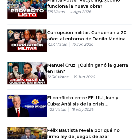
funciona la nueva obra?
125
Vistas
4 Ago 2026
Corrupción militar: Condenan a 20
años al entorno de Danilo Medina
7.3K
Vistas
16 Jun 2026
Manuel Cruz: ¿Quién ganó la guerra
en Irán?
12.3K
Vistas
19 Jun 2026
El conflicto entre EE. UU., Irán y
Cuba: Análisis de la crisis
423
Vistas
18 May 2026
geopolítica
Félix Bautista revela por qué no
firmó ley de juegos de azar