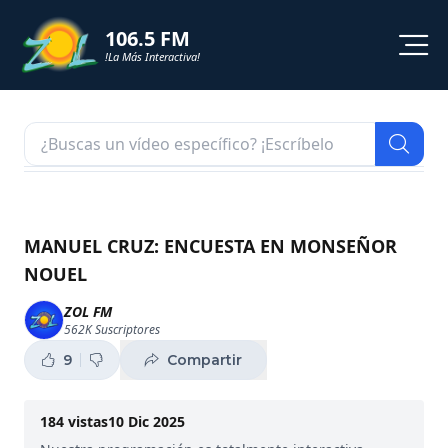
106.5 FM
!La Más Interactiva!
PROGRAMACION
NOTICIAS
VIDEOS
MANUEL CRUZ: ENCUESTA EN MONSEÑOR
NOUEL
SHORTS
ZOL FM
562K
Suscriptores
PODCAST
9
Compartir
ZOL TV
184
vistas
10 Dic 2025