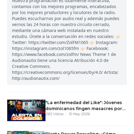
Nuestra programación es totalmente interactiva,
contamos con los mejores programas, encabezados
por los mejores productores y locutores de la radio.
Puedes escucharnos por audio real y además puedes
vernos las 24 horas con nuestro circuito cerrado,
mediante una cámara web instalada en nuestro
estudio. Únete a la conversación en redes sociales: 👉🏻
Twitter: https://twitter.com/ZolFM1065 👉🏻 Instagram:
https://instagram.com/zol1065fm 👉🏻 Faceboook:
https://www.facebook.com/zolfm/ News Theme 1 de
Audionautix tiene una licencia Atribución 4.0 de
Creative Commons.
https://creativecommons.org/licenses/by/4.0/ Artista:
http://audionautix.com/
"La enfermedad del Like": Jóvenes
dominicanos fingen masacres por
282
Vistas
15 May 2026
vistas en redes
Planta Power Recycling: ¿Cómo