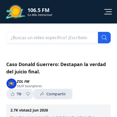
106.5 FM
!La Más Interactiva!
PROGRAMACION
NOTICIAS
VIDEOS
Caso Donald Guerrero: Destapan la verdad
del juicio final.
SHORTS
ZOL FM
562K
Suscriptores
PODCAST
78
Compartir
ZOL TV
2.7K
vistas
2 Jun 2026