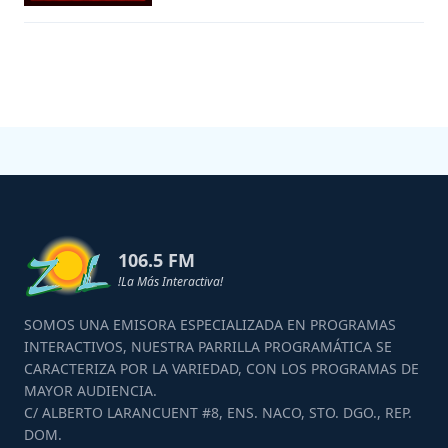
106.5 FM
!La Más Interactiva!
SOMOS UNA EMISORA ESPECIALIZADA EN PROGRAMAS
INTERACTIVOS, NUESTRA PARRILLA PROGRAMÁTICA SE
CARACTERIZA POR LA VARIEDAD, CON LOS PROGRAMAS DE
MAYOR AUDIENCIA.
C/ ALBERTO LARANCUENT #8, ENS. NACO, STO. DGO., REP.
DOM.