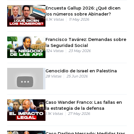
Encuesta Gallup 2026: ¿Qué dicen
los números sobre Abinader?
6.1K
Vistas
11 May 2026
Francisco Tavárez: Demandas sobre
la Seguridad Social
324
Vistas
23 May 2026
Genocidio de Israel en Palestina
28
Vistas
25 Jun 2026
Caso Wander Franco: Las fallas en
la estrategia de la defensa
1.1K
Vistas
27 May 2026
Caso Darling Mercado: Medidas tras