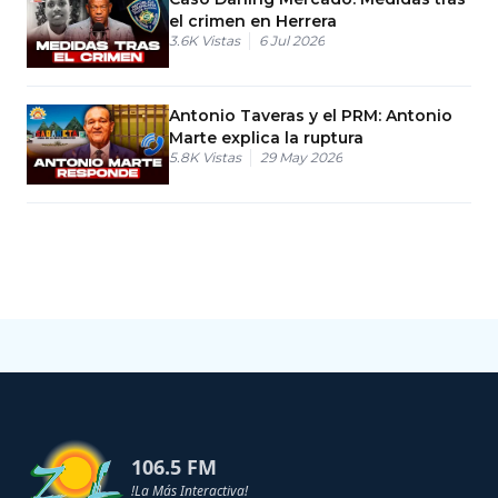
el crimen en Herrera
3.6K
Vistas
6 Jul 2026
Antonio Taveras y el PRM: Antonio
Marte explica la ruptura
5.8K
Vistas
29 May 2026
106.5 FM
!La Más Interactiva!