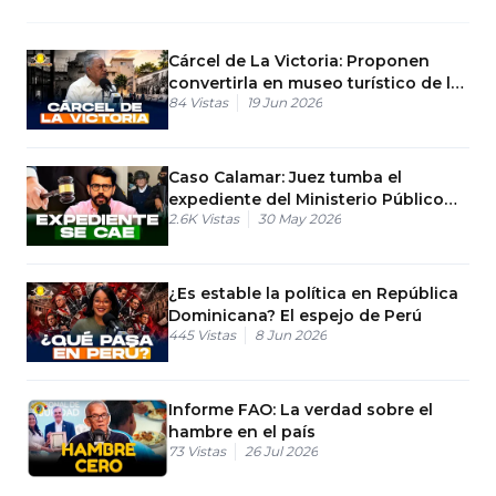
Cárcel de La Victoria: Proponen
convertirla en museo turístico de la
84
Vistas
19 Jun 2026
dictadura
Caso Calamar: Juez tumba el
expediente del Ministerio Público
2.6K
Vistas
30 May 2026
contra Gonzalo
¿Es estable la política en República
Dominicana? El espejo de Perú
445
Vistas
8 Jun 2026
Informe FAO: La verdad sobre el
hambre en el país
73
Vistas
26 Jul 2026