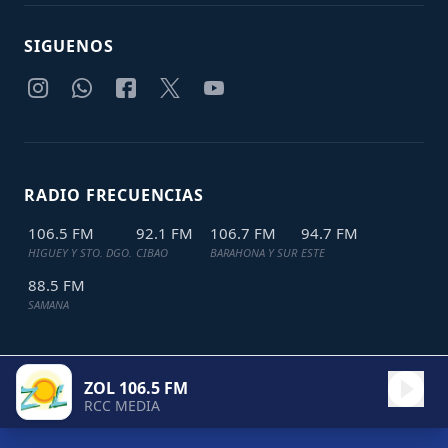
SIGUENOS
RADIO FRECUENCIAS
106.5 FM
92.1 FM
106.7 FM
94.7 FM
HIGUEY Y STO. DGO.
CIBAO
BARAHONA Y SUR
ESTE
88.5 FM
SAMANA
ZOL 106.5 FM
TODOS LOS DERECHOS RESERVADOS © 2024
JDL IT SOLUTIONS
RCC MEDIA