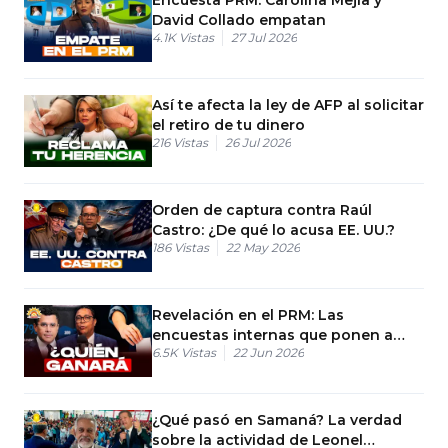
David Collado empatan
4.1K
Vistas
27 Jul 2026
Así te afecta la ley de AFP al solicitar
el retiro de tu dinero
216
Vistas
26 Jul 2026
Orden de captura contra Raúl
Castro: ¿De qué lo acusa EE. UU.?
186
Vistas
22 May 2026
Revelación en el PRM: Las
encuestas internas que ponen a
6.5K
Vistas
22 Jun 2026
David Collado arriba
¿Qué pasó en Samaná? La verdad
sobre la actividad de Leonel