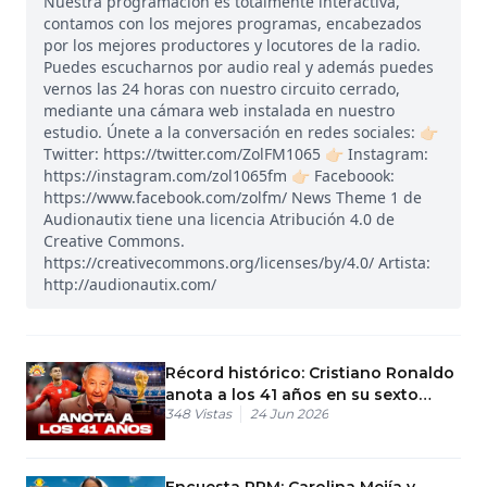
Nuestra programación es totalmente interactiva,
contamos con los mejores programas, encabezados
por los mejores productores y locutores de la radio.
Puedes escucharnos por audio real y además puedes
vernos las 24 horas con nuestro circuito cerrado,
mediante una cámara web instalada en nuestro
estudio. Únete a la conversación en redes sociales: 👉🏻
Twitter: https://twitter.com/ZolFM1065 👉🏻 Instagram:
https://instagram.com/zol1065fm 👉🏻 Faceboook:
https://www.facebook.com/zolfm/ News Theme 1 de
Audionautix tiene una licencia Atribución 4.0 de
Creative Commons.
https://creativecommons.org/licenses/by/4.0/ Artista:
http://audionautix.com/
Récord histórico: Cristiano Ronaldo
anota a los 41 años en su sexto
348
Vistas
24 Jun 2026
mundial
Encuesta PRM: Carolina Mejía y