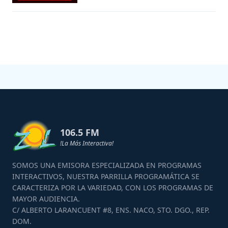
106.5 FM
!La Más Interactiva!
SOMOS UNA EMISORA ESPECIALIZADA EN PROGRAMAS
INTERACTIVOS, NUESTRA PARRILLA PROGRAMÁTICA SE
CARACTERIZA POR LA VARIEDAD, CON LOS PROGRAMAS DE
MAYOR AUDIENCIA.
C/ ALBERTO LARANCUENT #8, ENS. NACO, STO. DGO., REP.
DOM.