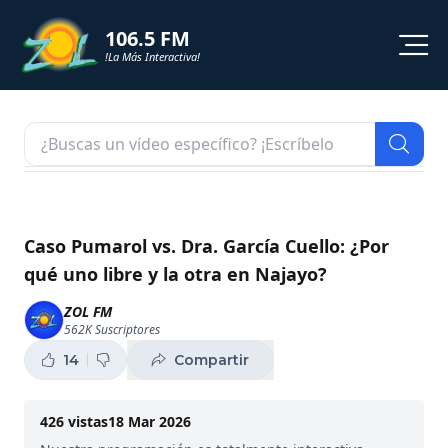
106.5 FM
!La Más Interactiva!
PROGRAMACION
NOTICIAS
VIDEOS
Caso Pumarol vs. Dra. García Cuello: ¿Por
qué uno libre y la otra en Najayo?
SHORTS
ZOL FM
562K
Suscriptores
PODCAST
14
Compartir
ZOL TV
426
vistas
18 Mar 2026