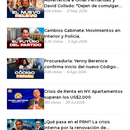
David Collado: "Dejen de comulgar
456
Vistas
21 May 2026
con bandidos"
Cambios Gabinete: Movimientos en
Interior y Policía.
5.2K
Vistas
3 Ago 2026
Procuraduría: Yenny Berenice
confirma inicio del nuevo Código
208
Vistas
6 Ago 2026
Penal
Crisis de Renta en NY: Apartamentos
superan los US$2,000
183
Vistas
29 Jul 2026
¿Qué pasa en el PRM? La crisis
interna por la renovación de