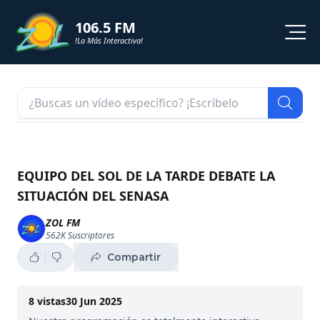
106.5 FM
!La Más Interactiva!
PROGRAMACION
NOTICIAS
VIDEOS
EQUIPO DEL SOL DE LA TARDE DEBATE LA
SITUACIÓN DEL SENASA
SHORTS
ZOL FM
562K
Suscriptores
PODCAST
Compartir
ZOL TV
8
vistas
30 Jun 2025