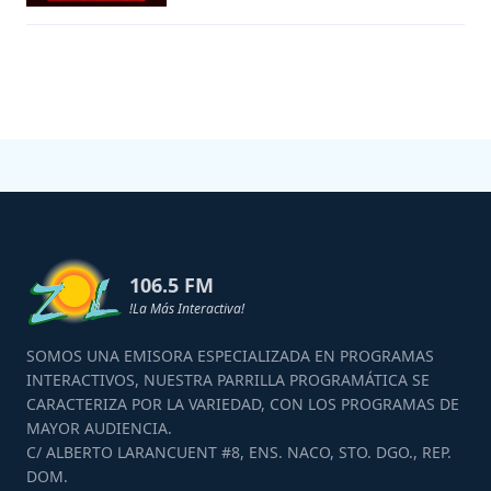
106.5 FM
!La Más Interactiva!
SOMOS UNA EMISORA ESPECIALIZADA EN PROGRAMAS
INTERACTIVOS, NUESTRA PARRILLA PROGRAMÁTICA SE
CARACTERIZA POR LA VARIEDAD, CON LOS PROGRAMAS DE
MAYOR AUDIENCIA.
C/ ALBERTO LARANCUENT #8, ENS. NACO, STO. DGO., REP.
DOM.