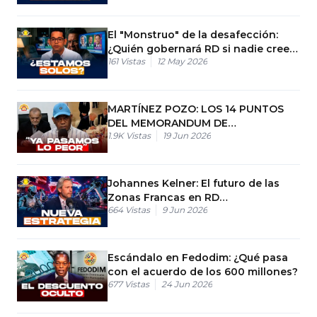
El "Monstruo" de la desafección:
¿Quién gobernará RD si nadie cree
161
Vistas
12 May 2026
en nadie?
MARTÍNEZ POZO: LOS 14 PUNTOS
DEL MEMORANDUM DE
1.9K
Vistas
19 Jun 2026
ENTENDIMIENTO ENTRE ESTADOS
UNIDOS E IRÁN
Johannes Kelner: El futuro de las
Zonas Francas en RD
664
Vistas
9 Jun 2026
Automatización y retos de empleo
Escándalo en Fedodim: ¿Qué pasa
con el acuerdo de los 600 millones?
677
Vistas
24 Jun 2026