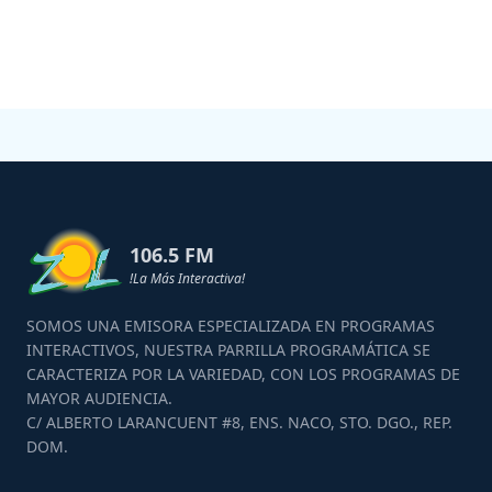
106.5 FM
!La Más Interactiva!
SOMOS UNA EMISORA ESPECIALIZADA EN PROGRAMAS
INTERACTIVOS, NUESTRA PARRILLA PROGRAMÁTICA SE
CARACTERIZA POR LA VARIEDAD, CON LOS PROGRAMAS DE
MAYOR AUDIENCIA.
C/ ALBERTO LARANCUENT #8, ENS. NACO, STO. DGO., REP.
DOM.