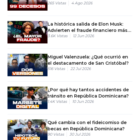
265
Vistas
4 Ago 2026
La histórica salida de Elon Musk:
Advierten el fraude financiero más
3.6K
Vistas
12 Jun 2026
grande de Estados Unidos
Miguel Valenzuela: ¿Qué ocurrió en
el destacamento de San Cristóbal?
516
Vistas
22 Jul 2026
¿Por qué hay tantos accidentes de
tránsito en República Dominicana?
1.4K
Vistas
10 Jun 2026
Qué cambia con el fideicomiso de
becas en República Dominicana?
90
Vistas
30 Jul 2026