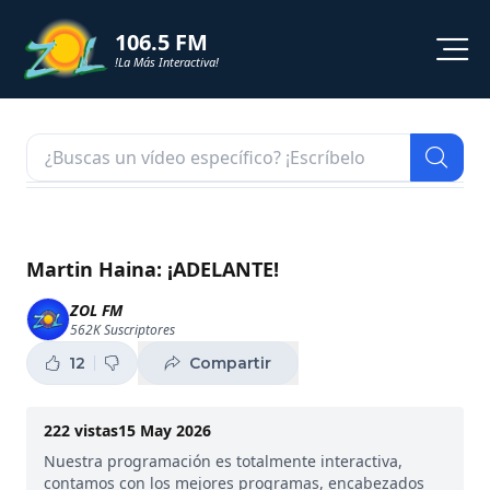
106.5 FM
!La Más Interactiva!
PROGRAMACION
NOTICIAS
VIDEOS
Martin Haina: ¡ADELANTE!
SHORTS
ZOL FM
562K
Suscriptores
PODCAST
12
Compartir
ZOL TV
222
vistas
15 May 2026
Nuestra programación es totalmente interactiva,
contamos con los mejores programas, encabezados