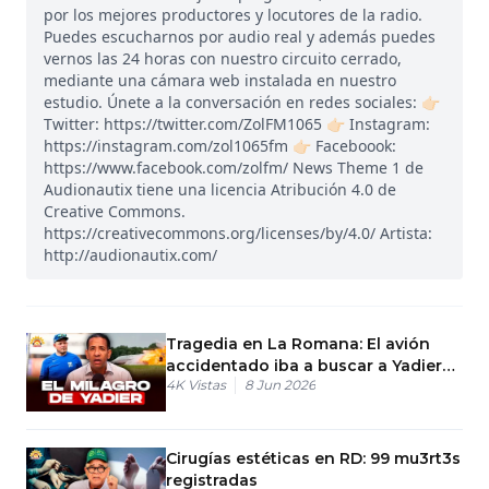
por los mejores productores y locutores de la radio.
Puedes escucharnos por audio real y además puedes
vernos las 24 horas con nuestro circuito cerrado,
mediante una cámara web instalada en nuestro
estudio. Únete a la conversación en redes sociales: 👉🏻
Twitter: https://twitter.com/ZolFM1065 👉🏻 Instagram:
https://instagram.com/zol1065fm 👉🏻 Faceboook:
https://www.facebook.com/zolfm/ News Theme 1 de
Audionautix tiene una licencia Atribución 4.0 de
Creative Commons.
https://creativecommons.org/licenses/by/4.0/ Artista:
http://audionautix.com/
Tragedia en La Romana: El avión
accidentado iba a buscar a Yadier
4K
Vistas
8 Jun 2026
Molina
Cirugías estéticas en RD: 99 mu3rt3s
registradas