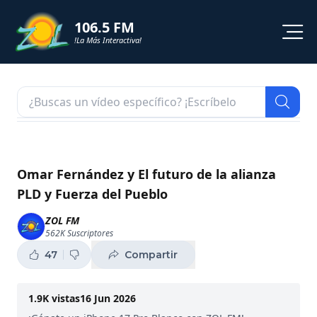
106.5 FM
!La Más Interactiva!
PROGRAMACION
NOTICIAS
VIDEOS
Omar Fernández y El futuro de la alianza
PLD y Fuerza del Pueblo
SHORTS
ZOL FM
562K
Suscriptores
PODCAST
47
Compartir
ZOL TV
1.9K
vistas
16 Jun 2026