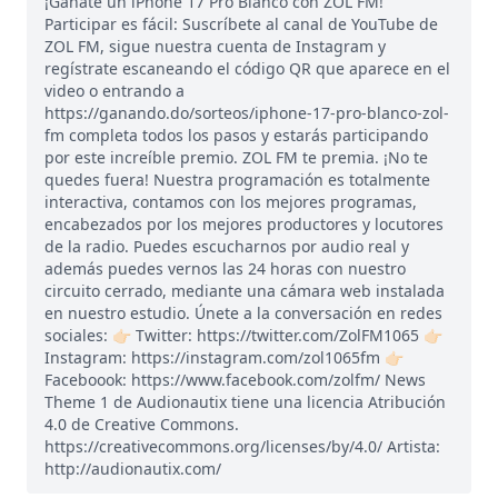
¡Gánate un iPhone 17 Pro Blanco con ZOL FM!
Participar es fácil: Suscríbete al canal de YouTube de
ZOL FM, sigue nuestra cuenta de Instagram y
regístrate escaneando el código QR que aparece en el
video o entrando a
https://ganando.do/sorteos/iphone-17-pro-blanco-zol-
fm completa todos los pasos y estarás participando
por este increíble premio. ZOL FM te premia. ¡No te
quedes fuera! Nuestra programación es totalmente
interactiva, contamos con los mejores programas,
encabezados por los mejores productores y locutores
de la radio. Puedes escucharnos por audio real y
además puedes vernos las 24 horas con nuestro
circuito cerrado, mediante una cámara web instalada
en nuestro estudio. Únete a la conversación en redes
sociales: 👉🏻 Twitter: https://twitter.com/ZolFM1065 👉🏻
Instagram: https://instagram.com/zol1065fm 👉🏻
Faceboook: https://www.facebook.com/zolfm/ News
Theme 1 de Audionautix tiene una licencia Atribución
4.0 de Creative Commons.
https://creativecommons.org/licenses/by/4.0/ Artista:
http://audionautix.com/