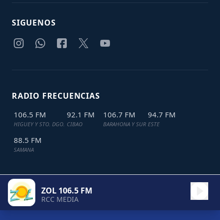
SIGUENOS
RADIO FRECUENCIAS
106.5 FM
92.1 FM
106.7 FM
94.7 FM
HIGUEY Y STO. DGO.
CIBAO
BARAHONA Y SUR
ESTE
88.5 FM
SAMANA
ZOL 106.5 FM
TODOS LOS DERECHOS RESERVADOS © 2024
JDL IT SOLUTIONS
RCC MEDIA