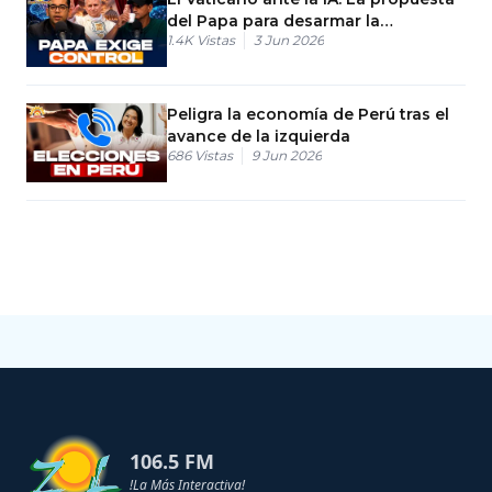
del Papa para desarmar la
1.4K
Vistas
3 Jun 2026
tecnología
Peligra la economía de Perú tras el
avance de la izquierda
686
Vistas
9 Jun 2026
106.5 FM
!La Más Interactiva!