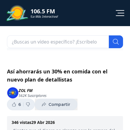
106.5 FM
!La Más Interactiva!
PROGRAMACION
NOTICIAS
VIDEOS
Así ahorrarás un 30% en comida con el
nuevo plan de detallistas
SHORTS
ZOL FM
562K
Suscriptores
PODCAST
6
Compartir
ZOL TV
346
vistas
29 Abr 2026