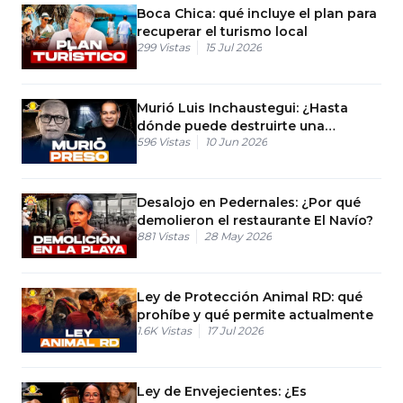
Boca Chica: qué incluye el plan para
recuperar el turismo local
299
Vistas
15 Jul 2026
Murió Luis Inchaustegui: ¿Hasta
dónde puede destruirte una
596
Vistas
10 Jun 2026
demanda de manutención?
Desalojo en Pedernales: ¿Por qué
demolieron el restaurante El Navío?
881
Vistas
28 May 2026
Ley de Protección Animal RD: qué
prohíbe y qué permite actualmente
1.6K
Vistas
17 Jul 2026
Ley de Envejecientes: ¿Es