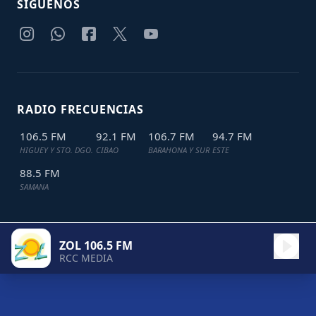
SIGUENOS
RADIO FRECUENCIAS
106.5 FM
92.1 FM
106.7 FM
94.7 FM
HIGUEY Y STO. DGO.
CIBAO
BARAHONA Y SUR
ESTE
88.5 FM
SAMANA
ZOL 106.5 FM
TODOS LOS DERECHOS RESERVADOS © 2024
JDL IT SOLUTIONS
RCC MEDIA
ZOL 106.5 FM