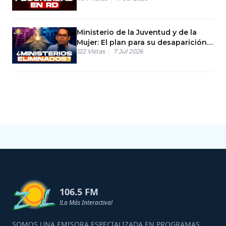
Ministerio de la Juventud y de la
Mujer: El plan para su desaparición
122
Vistas
7 Jul 2026
oficial
106.5 FM
!La Más Interactiva!
SOMOS UNA EMISORA ESPECIALIZADA EN PROGRAMAS