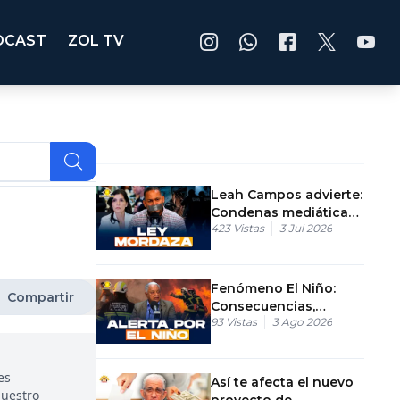
DCAST
ZOL TV
Leah Campos advierte:
Condenas mediáticas
423
Vistas
3 Jul 2026
en RD destruyen la
justicia
Fenómeno El Niño:
Compartir
Consecuencias,
93
Vistas
3 Ago 2026
Incendios y
Prevención
es
Así te afecta el nuevo
nuestro
proyecto de