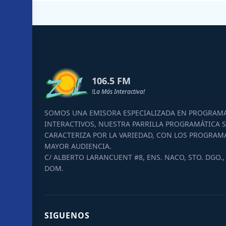
106.5 FM
!La Más Interactiva!
SOMOS UNA EMISORA ESPECIALIZADA EN PROGRAM
INTERACTIVOS, NUESTRA PARRILLA PROGRAMÁTICA S
CARACTERIZA POR LA VARIEDAD, CON LOS PROGRAM
MAYOR AUDIENCIA.
C/ ALBERTO LARANCUENT #8, ENS. NACO, STO. DGO., 
DOM.
SIGUENOS