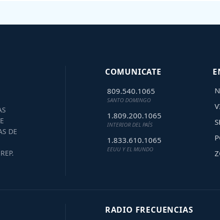
COMUNICATE
E
N
809.540.1065
SANTO DOMINGO
V
AS
1.809.200.1065
E
S
INTERIOR DEL PAÍS
AS DE
P
1.833.610.1065
EEUU Y EL MUNDO
Z
REP.
RADIO FRECUENCIAS