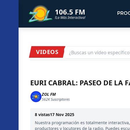
106.5 FM
PRO
!La Más Interactiva!
VIDEOS
EURI CABRAL: PASEO DE LA
ZOL FM
562K
Suscriptores
8
vistas
17 Nov 2025
Nuestra programación es totalmente interactiva
productores y locutores de la radio. Puedes esc