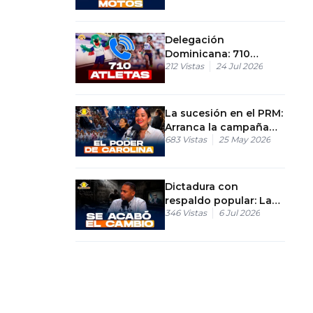
hora
Delegación
Dominicana: 710
212
Vistas
24 Jul 2026
atletas por el récord
de medallas
La sucesión en el PRM:
Arranca la campaña
683
Vistas
25 May 2026
presidencial de
Carolina Mejía
Dictadura con
respaldo popular: La
346
Vistas
6 Jul 2026
teoría de Juan Bosch
aplicada al gobierno
actual