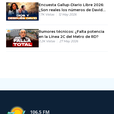
Encuesta Gallup-Diario Libre 2026:
¿Son reales los números de David
1.7K
Vistas
12 May 2026
Collado?
Rumores técnicos: ¿Falta potencia
en la Línea 2C del Metro de RD?
2.2K
Vistas
27 May 2026
106.5 FM