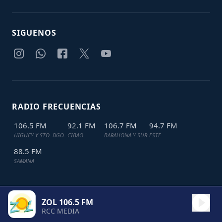
SIGUENOS
RADIO FRECUENCIAS
106.5 FM
92.1 FM
106.7 FM
94.7 FM
HIGUEY Y STO. DGO.
CIBAO
BARAHONA Y SUR
ESTE
88.5 FM
SAMANA
ZOL 106.5 FM
TODOS LOS DERECHOS RESERVADOS © 2024
JDL IT SOLUTIONS
RCC MEDIA