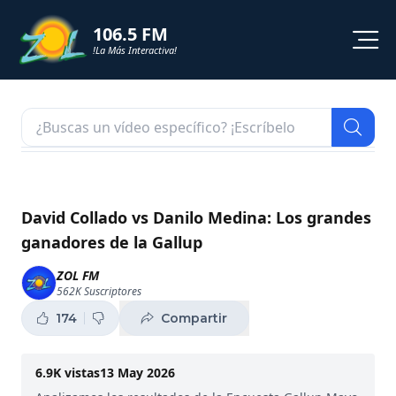
106.5 FM
!La Más Interactiva!
PROGRAMACION
NOTICIAS
VIDEOS
David Collado vs Danilo Medina: Los grandes
ganadores de la Gallup
SHORTS
ZOL FM
562K
Suscriptores
PODCAST
174
Compartir
ZOL TV
6.9K
vistas
13 May 2026