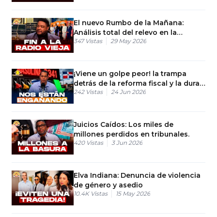
El nuevo Rumbo de la Mañana:
Análisis total del relevo en la
347
Vistas
29 May 2026
comunicación
¡Viene un golpe peor! la trampa
detrás de la reforma fiscal y la dura
242
Vistas
24 Jun 2026
advertencia de Magín Díaz.
Juicios Caídos: Los miles de
millones perdidos en tribunales.
420
Vistas
3 Jun 2026
Elva Indiana: Denuncia de violencia
de género y asedio
10.4K
Vistas
15 May 2026