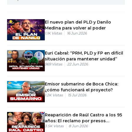
El nuevo plan del PLD y Danilo
Medina para volver al poder
1.1K
Vistas
16 Jun 2026
Euri Cabral: “PRM, PLD y FP en difícil
situación para mantener unidad”
969
Vistas
22 Jun 2026
Emisor submarino de Boca Chica:
¿cómo funcionará el proyecto?
1.2K
Vistas
15 Jul 2026
Reaparición de Raúl Castro a los 95
años: El reclamo por presos
3.5K
Vistas
8 Jun 2026
políticos