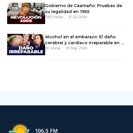
Gobierno de Caamaño: Pruebas de
su legalidad en 1965
283
Vistas
31 Jul 2026
Alcohol en el embarazo: El daño
cerebral y cardíaco irreparable en el
92
Vistas
10 May 2026
bebé
106.5 FM