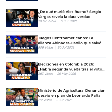
¿De qué murió Alex Bueno? Sergio
Vargas revela la dura verdad
20.6K
Vistas
19 Jun 2026
Juegos Centroamericanos: La
alianza Abinader-Danilo que salvó el
508
Vistas
30 Jul 2026
evento
Elecciones en Colombia 2026:
¿Habrá segunda vuelta tras el voto
383
Vistas
29 May 2026
del domingo?
Ministerio de Agricultura: Denuncian
desvío en plan de Leonardo Faña
177
Vistas
2 Jun 2026