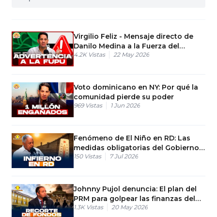
Virgilio Feliz - Mensaje directo de
Danilo Medina a la Fuerza del
4.2K
Vistas
22 May 2026
Pueblo
Voto dominicano en NY: Por qué la
comunidad pierde su poder
969
Vistas
1 Jun 2026
Fenómeno de El Niño en RD: Las
medidas obligatorias del Gobierno
150
Vistas
7 Jul 2026
en las presas
Johnny Pujol denuncia: El plan del
PRM para golpear las finanzas del
1.3K
Vistas
20 May 2026
PLD