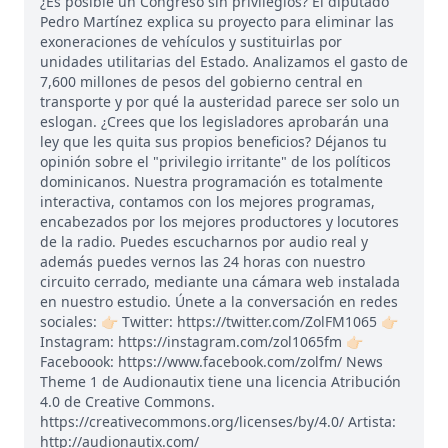
¿Es posible un Congreso sin privilegios? El diputado
Pedro Martínez explica su proyecto para eliminar las
exoneraciones de vehículos y sustituirlas por
unidades utilitarias del Estado. Analizamos el gasto de
7,600 millones de pesos del gobierno central en
transporte y por qué la austeridad parece ser solo un
eslogan. ¿Crees que los legisladores aprobarán una
ley que les quita sus propios beneficios? Déjanos tu
opinión sobre el "privilegio irritante" de los políticos
dominicanos. Nuestra programación es totalmente
interactiva, contamos con los mejores programas,
encabezados por los mejores productores y locutores
de la radio. Puedes escucharnos por audio real y
además puedes vernos las 24 horas con nuestro
circuito cerrado, mediante una cámara web instalada
en nuestro estudio. Únete a la conversación en redes
sociales: 👉🏻 Twitter: https://twitter.com/ZolFM1065 👉🏻
Instagram: https://instagram.com/zol1065fm 👉🏻
Faceboook: https://www.facebook.com/zolfm/ News
Theme 1 de Audionautix tiene una licencia Atribución
4.0 de Creative Commons.
https://creativecommons.org/licenses/by/4.0/ Artista:
http://audionautix.com/