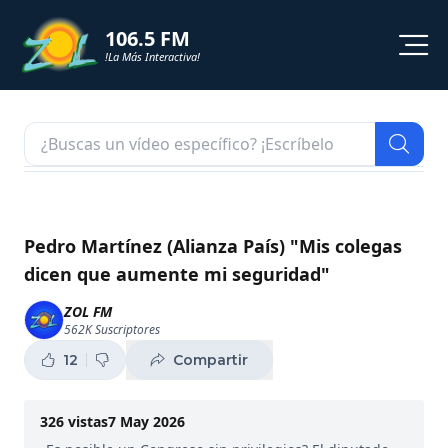
106.5 FM
!La Más Interactiva!
PROGRAMACION
NOTICIAS
VIDEOS
Pedro Martínez (Alianza País) "Mis colegas
dicen que aumente mi seguridad"
SHORTS
ZOL FM
562K
Suscriptores
PODCAST
12
Compartir
ZOL TV
326
vistas
7 May 2026