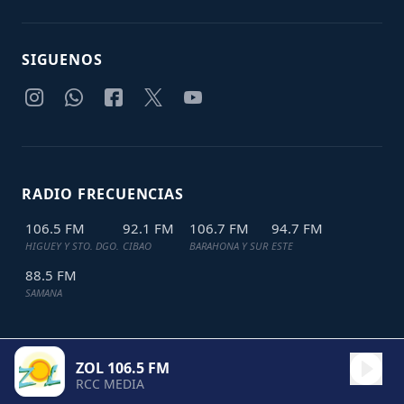
SIGUENOS
RADIO FRECUENCIAS
106.5 FM
92.1 FM
106.7 FM
94.7 FM
HIGUEY Y STO. DGO.
CIBAO
BARAHONA Y SUR
ESTE
88.5 FM
SAMANA
ZOL 106.5 FM
TODOS LOS DERECHOS RESERVADOS © 2024
JDL IT SOLUTIONS
RCC MEDIA