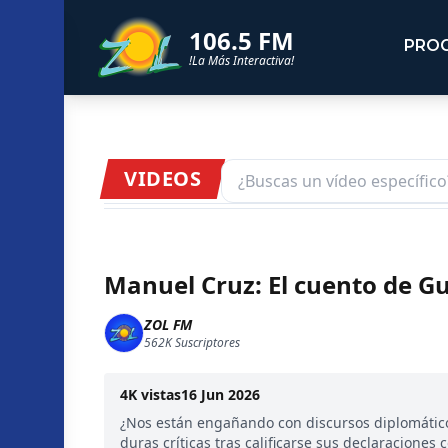
106.5 FM
PRO
!La Más Interactiva!
VIDEOS
Manuel Cruz: El cuento de Gu
ZOL FM
562K
Suscriptores
4K
vistas
16 Jun 2026
¿Nos están engañando con discursos diplomáticos
duras críticas tras calificarse sus declaracione