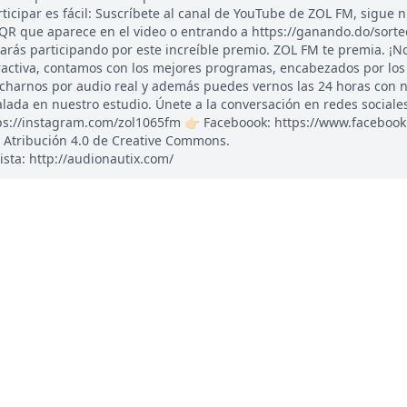
ticipar es fácil: Suscríbete al canal de YouTube de ZOL FM, sigue 
 QR que aparece en el video o entrando a https://ganando.do/sort
tarás participando por este increíble premio. ZOL FM te premia. ¡N
ractiva, contamos con los mejores programas, encabezados por los
ucharnos por audio real y además puedes vernos las 24 horas con 
ada en nuestro estudio. Únete a la conversación en redes sociales: 
tps://instagram.com/zol1065fm 👉🏻 Faceboook: https://www.faceboo
 Atribución 4.0 de Creative Commons.
ista: http://audionautix.com/