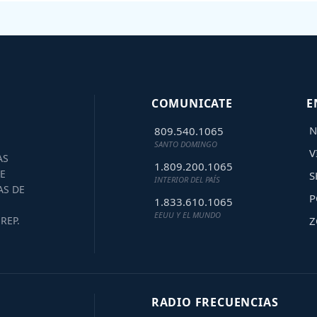
COMUNICATE
E
N
809.540.1065
SANTO DOMINGO
V
AS
1.809.200.1065
E
S
INTERIOR DEL PAÍS
AS DE
P
1.833.610.1065
EEUU Y EL MUNDO
Z
REP.
RADIO FRECUENCIAS