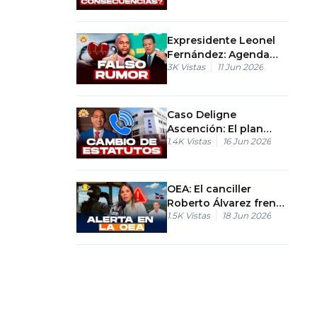
difamación
Expresidente Leonel
Fernández: Agenda
3K
Vistas
11 Jun 2026
internacional y
condiciones óptimas
Caso Deligne
Ascención: El plan
1.4K
Vistas
16 Jun 2026
para asumir la
presidencia del PRM
OEA: El canciller
Roberto Álvarez frena
1.5K
Vistas
18 Jun 2026
los intentos de
unificación con Haití