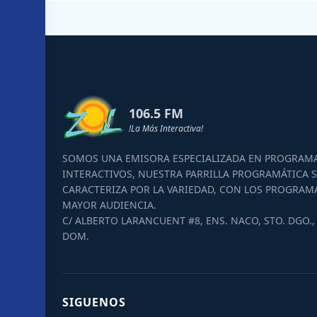
106.5 FM
!La Más Interactiva!
SOMOS UNA EMISORA ESPECIALIZADA EN PROGRAM
INTERACTIVOS, NUESTRA PARRILLA PROGRAMÁTICA S
CARACTERIZA POR LA VARIEDAD, CON LOS PROGRAM
MAYOR AUDIENCIA.
C/ ALBERTO LARANCUENT #8, ENS. NACO, STO. DGO., 
DOM.
SIGUENOS