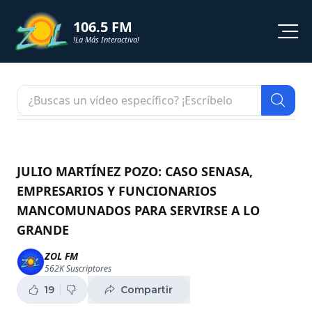
106.5 FM
!La Más Interactiva!
PROGRAMACION
NOTICIAS
VIDEOS
JULIO MARTÍNEZ POZO: CASO SENASA,
EMPRESARIOS Y FUNCIONARIOS
SHORTS
MANCOMUNADOS PARA SERVIRSE A LO
GRANDE
PODCAST
ZOL FM
ZOL TV
562K
Suscriptores
19
Compartir