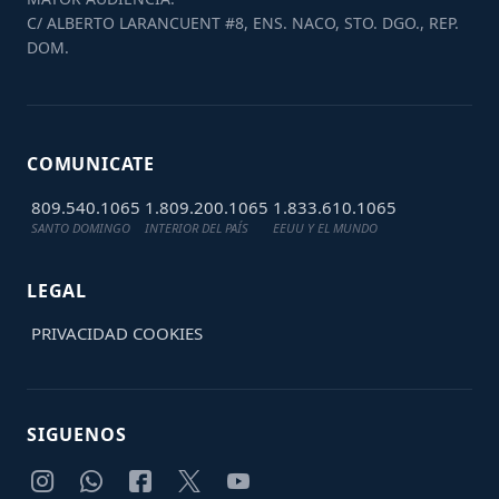
C/ ALBERTO LARANCUENT #8, ENS. NACO, STO. DGO., REP.
DOM.
COMUNICATE
809.540.1065
1.809.200.1065
1.833.610.1065
SANTO DOMINGO
INTERIOR DEL PAÍS
EEUU Y EL MUNDO
LEGAL
PRIVACIDAD
COOKIES
SIGUENOS