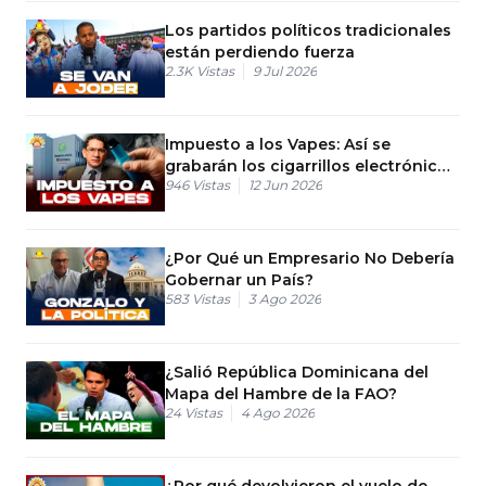
Los partidos políticos tradicionales
están perdiendo fuerza
2.3K
Vistas
9 Jul 2026
Impuesto a los Vapes: Así se
grabarán los cigarrillos electrónicos
946
Vistas
12 Jun 2026
en RD
¿Por Qué un Empresario No Debería
Gobernar un País?
583
Vistas
3 Ago 2026
¿Salió República Dominicana del
Mapa del Hambre de la FAO?
24
Vistas
4 Ago 2026
¿Por qué devolvieron el vuelo de