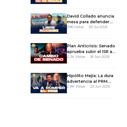
dominicana los hijos
de haitianos?
David Collado anuncia
mesa para defender
596
Vistas
30 Jul 2026
acceso a playas RD
Plan Anticrisis: Senado
aprueba subir el ISR al
2.3K
Vistas
18 Jun 2026
30% a grandes
empresas
Hipólito Mejía: La dura
advertencia al PRM
2.9K
Vistas
23 Jun 2026
que podría cambiar las
elecciones