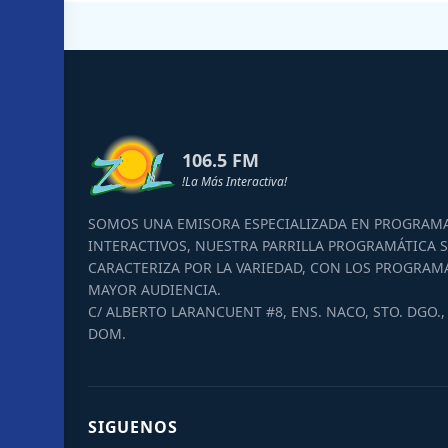
106.5 FM
!La Más Interactiva!
SOMOS UNA EMISORA ESPECIALIZADA EN PROGRAM
INTERACTIVOS, NUESTRA PARRILLA PROGRAMÁTICA S
CARACTERIZA POR LA VARIEDAD, CON LOS PROGRAM
MAYOR AUDIENCIA.
C/ ALBERTO LARANCUENT #8, ENS. NACO, STO. DGO., 
DOM.
SIGUENOS