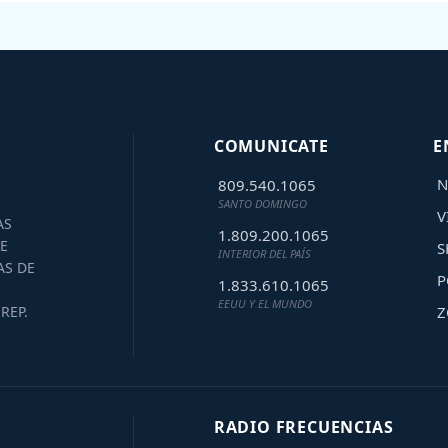
COMUNICATE
E
N
809.540.1065
SANTO DOMINGO
V
AS
1.809.200.1065
E
S
INTERIOR DEL PAÍS
AS DE
P
1.833.610.1065
EEUU Y EL MUNDO
Z
REP.
RADIO FRECUENCIAS