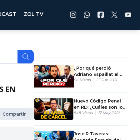
DCAST
ZOL TV
¿Por qué perdió
Adriano Espaillat el
5K
Vistas
25 Jun 2026
distrito 13 en NY?
S EN
Nuevo Código Penal
en RD: ¿Cuáles son los
548
Vistas
17 May 2026
cambios y delitos?
Compartir
Jose R Taveras:
Acuerdo Escudo de las