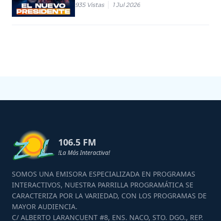
935
Vistas
1 Jul 2026
106.5 FM
!La Más Interactiva!
SOMOS UNA EMISORA ESPECIALIZADA EN PROGRAMAS
INTERACTIVOS, NUESTRA PARRILLA PROGRAMÁTICA SE
CARACTERIZA POR LA VARIEDAD, CON LOS PROGRAMAS DE
MAYOR AUDIENCIA.
C/ ALBERTO LARANCUENT #8, ENS. NACO, STO. DGO., REP.