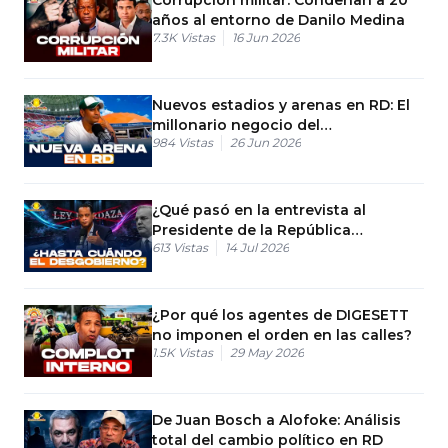
años al entorno de Danilo Medina
7.3K
Vistas
16 Jun 2026
Nuevos estadios y arenas en RD: El
millonario negocio del
984
Vistas
26 Jun 2026
entretenimiento
¿Qué pasó en la entrevista al
Presidente de la República
613
Vistas
14 Jul 2026
Dominicana?
¿Por qué los agentes de DIGESETT
no imponen el orden en las calles?
1.5K
Vistas
29 May 2026
De Juan Bosch a Alofoke: Análisis
total del cambio político en RD