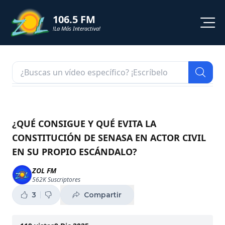
106.5 FM
!La Más Interactiva!
PROGRAMACION
NOTICIAS
VIDEOS
¿QUÉ CONSIGUE Y QUÉ EVITA LA
CONSTITUCIÓN DE SENASA EN ACTOR CIVIL
SHORTS
EN SU PROPIO ESCÁNDALO?
PODCAST
ZOL FM
562K
Suscriptores
ZOL TV
3
Compartir