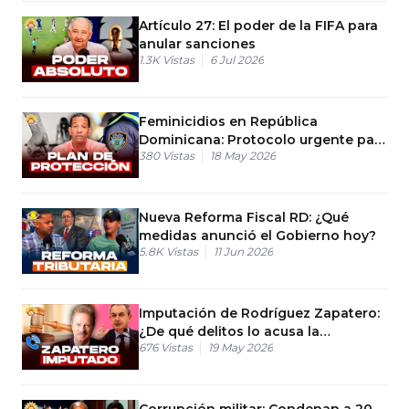
Artículo 27: El poder de la FIFA para
anular sanciones
1.3K
Vistas
6 Jul 2026
Feminicidios en República
Dominicana: Protocolo urgente para
380
Vistas
18 May 2026
salvar vidas
Nueva Reforma Fiscal RD: ¿Qué
medidas anunció el Gobierno hoy?
5.8K
Vistas
11 Jun 2026
Imputación de Rodríguez Zapatero:
¿De qué delitos lo acusa la
676
Vistas
19 May 2026
Audiencia Nacional?
Corrupción militar: Condenan a 20