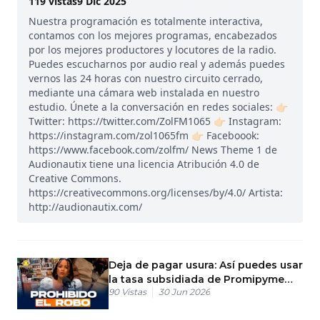
119
vistas
9 Dic 2025
Nuestra programación es totalmente interactiva,
contamos con los mejores programas, encabezados
por los mejores productores y locutores de la radio.
Puedes escucharnos por audio real y además puedes
vernos las 24 horas con nuestro circuito cerrado,
mediante una cámara web instalada en nuestro
estudio. Únete a la conversación en redes sociales: 👉🏻
Twitter: https://twitter.com/ZolFM1065 👉🏻 Instagram:
https://instagram.com/zol1065fm 👉🏻 Faceboook:
https://www.facebook.com/zolfm/ News Theme 1 de
Audionautix tiene una licencia Atribución 4.0 de
Creative Commons.
https://creativecommons.org/licenses/by/4.0/ Artista:
http://audionautix.com/
Deja de pagar usura: Así puedes usar
la tasa subsidiada de Promipyme
90
Vistas
30 Jun 2026
hoy