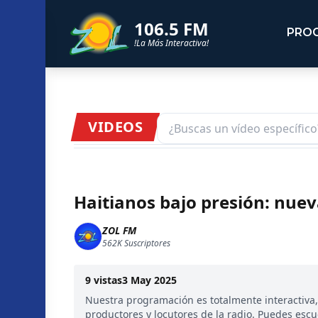
106.5 FM
PRO
!La Más Interactiva!
VIDEOS
Haitianos bajo presión: nue
ZOL FM
562K
Suscriptores
9
vistas
3 May 2025
Nuestra programación es totalmente interactiva
productores y locutores de la radio. Puedes esc