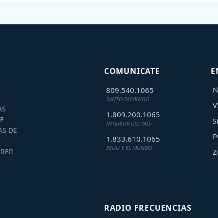
COMUNICATE
E
N
809.540.1065
SANTO DOMINGO
V
AS
1.809.200.1065
E
S
INTERIOR DEL PAÍS
AS DE
P
1.833.610.1065
EEUU Y EL MUNDO
Z
REP.
RADIO FRECUENCIAS