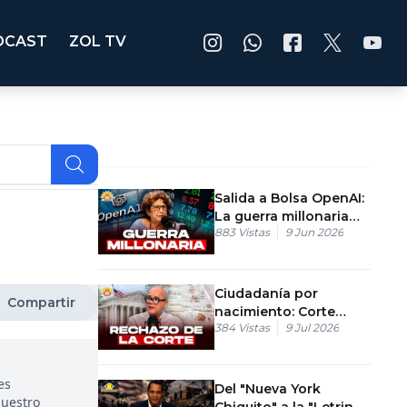
DCAST
ZOL TV
Salida a Bolsa OpenAI:
La guerra millonaria
883
Vistas
9 Jun 2026
por el control de la IA
Ciudadanía por
Compartir
nacimiento: Corte
384
Vistas
9 Jul 2026
Suprema tumba
decreto
es
Del "Nueva York
nuestro
Chiquito" a la "Letrina