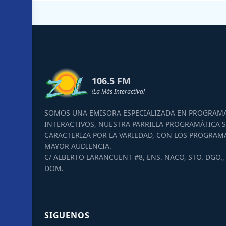
106.5 FM
!La Más Interactiva!
SOMOS UNA EMISORA ESPECIALIZADA EN PROGRAM
INTERACTIVOS, NUESTRA PARRILLA PROGRAMÁTICA S
CARACTERIZA POR LA VARIEDAD, CON LOS PROGRAM
MAYOR AUDIENCIA.
C/ ALBERTO LARANCUENT #8, ENS. NACO, STO. DGO., 
DOM.
SIGUENOS