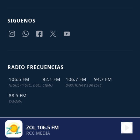
SIGUENOS
RADIO FRECUENCIAS
106.5 FM
92.1 FM
106.7 FM
94.7 FM
HIGUEY Y STO. DGO.
CIBAO
BARAHONA Y SUR
ESTE
88.5 FM
SAMANA
ZOL 106.5 FM
TODOS LOS DERECHOS RESERVADOS © 2024
JDL IT SOLUTIONS
RCC MEDIA