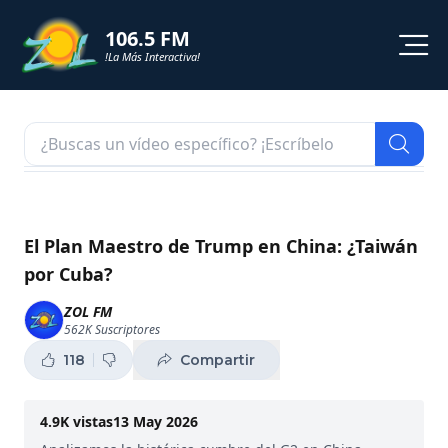
106.5 FM
!La Más Interactiva!
PROGRAMACION
NOTICIAS
VIDEOS
El Plan Maestro de Trump en China: ¿Taiwán
por Cuba?
SHORTS
ZOL FM
562K
Suscriptores
PODCAST
118
Compartir
ZOL TV
4.9K
vistas
13 May 2026