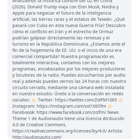
Analizamos la histórica cumbre del G2 en China
(2026). Donald Trump viaja con Elon Musk, Nvidia y
Apple para negociar el futuro de la inteligencia
artificial, las tierras raras y el estatus de Taiwán. ¿Qué
pasará con Cuba en esta nueva Guerra Fría? Descubre
cómo el conflicto en Irán y el estrecho de Ormuz
podrían golpear directamente las remesas y el
turismo en la República Dominicana. ¿Estamos ante el
fin de la hegemonía de EE. UU. o el inicio de una era
comercial compartida? Nuestra programación es
totalmente interactiva, contamos con los mejores
programas, encabezados por los mejores productores
y locutores de la radio. Puedes escucharnos por audio
real y además puedes vernos las 24 horas con nuestro
circuito cerrado, mediante una cámara web instalada
en nuestro estudio. Únete a la conversación en redes
sociales: 👉🏻 Twitter: https://twitter.com/ZolFM1065 👉🏻
Instagram: https://instagram.com/zol1065fm 👉🏻
Faceboook: https://www.facebook.com/zolfm/ News
Theme 1 de Audionautix tiene una licencia Atribución
4.0 de Creative Commons.
https://creativecommons.org/licenses/by/4.0/ Artista:
http://audionautix.com/