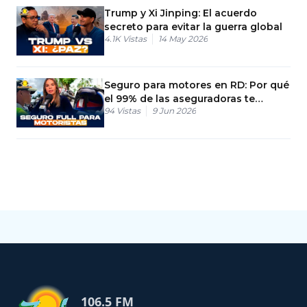
Trump y Xi Jinping: El acuerdo
secreto para evitar la guerra global
4.1K
Vistas
14 May 2026
Seguro para motores en RD: Por qué
el 99% de las aseguradoras te
94
Vistas
9 Jun 2026
rechazan
106.5 FM