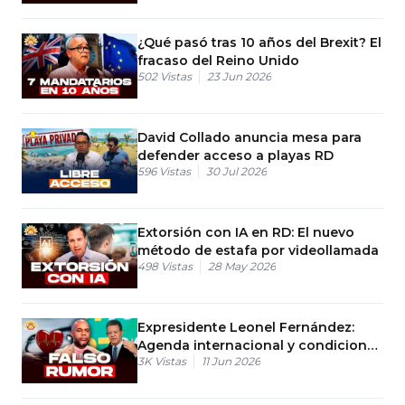
¿Qué pasó tras 10 años del Brexit? El
fracaso del Reino Unido
502
Vistas
23 Jun 2026
David Collado anuncia mesa para
defender acceso a playas RD
596
Vistas
30 Jul 2026
Extorsión con IA en RD: El nuevo
método de estafa por videollamada
498
Vistas
28 May 2026
Expresidente Leonel Fernández:
Agenda internacional y condiciones
3K
Vistas
11 Jun 2026
óptimas