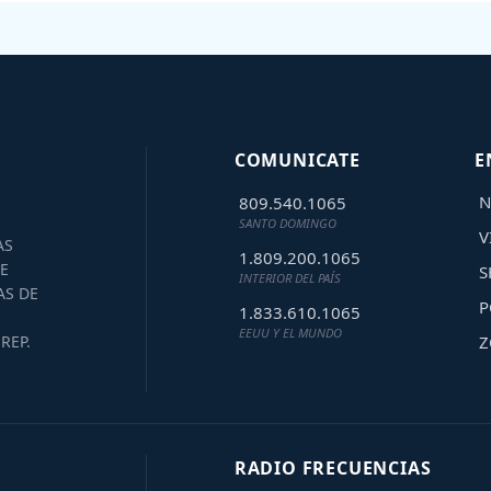
COMUNICATE
E
N
809.540.1065
SANTO DOMINGO
V
AS
1.809.200.1065
E
S
INTERIOR DEL PAÍS
AS DE
P
1.833.610.1065
EEUU Y EL MUNDO
Z
REP.
RADIO FRECUENCIAS