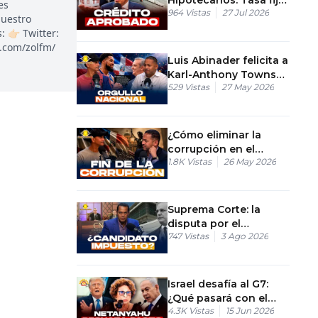
es
964
Vistas
27 Jul 2026
de 8% a 7 años
nuestro
garantizada
👉🏻 Twitter:
k.com/zolfm/
Luis Abinader felicita a
Karl-Anthony Towns
529
Vistas
27 May 2026
por pase a Finales NBA
¿Cómo eliminar la
corrupción en el
1.8K
Vistas
26 May 2026
gobierno usando
Inteligencia Artificial?
Suprema Corte: la
disputa por el
747
Vistas
3 Ago 2026
candidato que busca
Abinader
Israel desafía al G7:
¿Qué pasará con el
4.3K
Vistas
15 Jun 2026
acuerdo entre Trump e