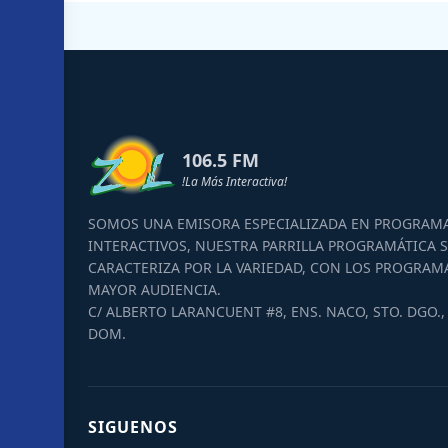
106.5 FM
!La Más Interactiva!
SOMOS UNA EMISORA ESPECIALIZADA EN PROGRAM
INTERACTIVOS, NUESTRA PARRILLA PROGRAMÁTICA S
CARACTERIZA POR LA VARIEDAD, CON LOS PROGRAM
MAYOR AUDIENCIA.
C/ ALBERTO LARANCUENT #8, ENS. NACO, STO. DGO., 
DOM.
SIGUENOS