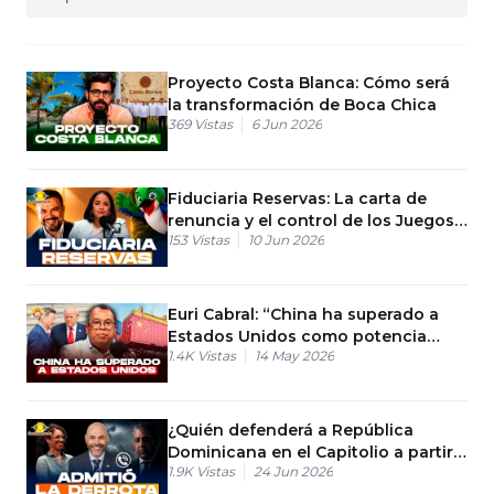
Proyecto Costa Blanca: Cómo será
la transformación de Boca Chica
369
Vistas
6 Jun 2026
Fiduciaria Reservas: La carta de
renuncia y el control de los Juegos
153
Vistas
10 Jun 2026
2026
Euri Cabral: “China ha superado a
Estados Unidos como potencia
1.4K
Vistas
14 May 2026
comercial”
¿Quién defenderá a República
Dominicana en el Capitolio a partir
1.9K
Vistas
24 Jun 2026
de hoy?