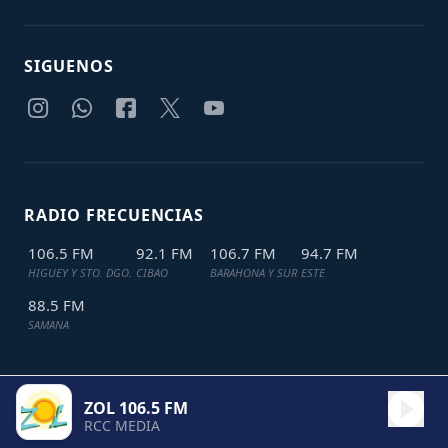
SIGUENOS
RADIO FRECUENCIAS
106.5 FM
92.1 FM
106.7 FM
94.7 FM
HIGUEY Y STO. DGO.
CIBAO
BARAHONA Y SUR
ESTE
88.5 FM
SAMANA
ZOL 106.5 FM
TODOS LOS DERECHOS RESERVADOS © 2024
JDL IT SOLUTIONS
RCC MEDIA