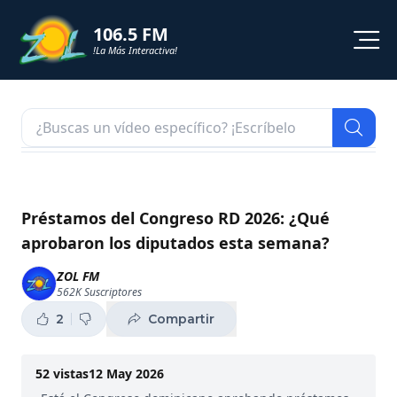
106.5 FM
!La Más Interactiva!
PROGRAMACION
NOTICIAS
VIDEOS
Préstamos del Congreso RD 2026: ¿Qué
aprobaron los diputados esta semana?
SHORTS
ZOL FM
562K
Suscriptores
PODCAST
2
Compartir
ZOL TV
52
vistas
12 May 2026