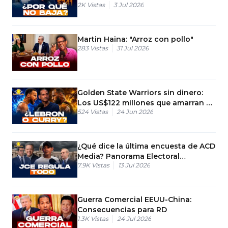
2K
Vistas
3 Jul 2026
Martin Haina: "Arroz con pollo"
283
Vistas
31 Jul 2026
Golden State Warriors sin dinero:
Los US$122 millones que amarran a
524
Vistas
24 Jun 2026
Stephen Curry
¿Qué dice la última encuesta de ACD
Media? Panorama Electoral
7.9K
Vistas
13 Jul 2026
Dominicana
Guerra Comercial EEUU-China:
Consecuencias para RD
1.3K
Vistas
24 Jul 2026