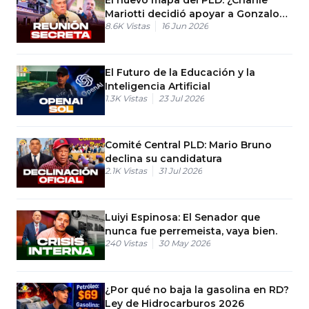
Mariotti decidió apoyar a Gonzalo
8.6K
Vistas
16 Jun 2026
Castillo?
El Futuro de la Educación y la
Inteligencia Artificial
1.3K
Vistas
23 Jul 2026
Comité Central PLD: Mario Bruno
declina su candidatura
2.1K
Vistas
31 Jul 2026
Luiyi Espinosa: El Senador que
nunca fue perremeista, vaya bien.
240
Vistas
30 May 2026
¿Por qué no baja la gasolina en RD?
Ley de Hidrocarburos 2026