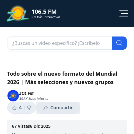
106.5 FM
!La Más Interactiva!
PROGRAMACION
NOTICIAS
VIDEOS
Todo sobre el nuevo formato del Mundial
2026 | Más selecciones y nuevos grupos
SHORTS
ZOL FM
562K
Suscriptores
PODCAST
4
Compartir
ZOL TV
67
vistas
6 Dic 2025