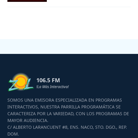
106.5 FM
!La Más Interactiva!
SOMOS UNA EMISORA ESPECIALIZADA EN PROGRAMAS
INTERACTIVOS, NUESTRA PARRILLA PROGRAMÁTICA SE
CARACTERIZA POR LA VARIEDAD, CON LOS PROGRAMAS DE
MAYOR AUDIENCIA.
C/ ALBERTO LARANCUENT #8, ENS. NACO, STO. DGO., REP.
DOM.