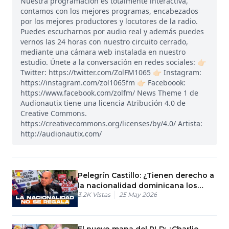
Nuestra programación es totalmente interactiva,
contamos con los mejores programas, encabezados
por los mejores productores y locutores de la radio.
Puedes escucharnos por audio real y además puedes
vernos las 24 horas con nuestro circuito cerrado,
mediante una cámara web instalada en nuestro
estudio. Únete a la conversación en redes sociales: 👉🏻
Twitter: https://twitter.com/ZolFM1065 👉🏻 Instagram:
https://instagram.com/zol1065fm 👉🏻 Faceboook:
https://www.facebook.com/zolfm/ News Theme 1 de
Audionautix tiene una licencia Atribución 4.0 de
Creative Commons.
https://creativecommons.org/licenses/by/4.0/ Artista:
http://audionautix.com/
Pelegrín Castillo: ¿Tienen derecho a
la nacionalidad dominicana los
3.2K
Vistas
25 May 2026
hijos de haitianos?
El nuevo mapa del PLD: ¿Charlie