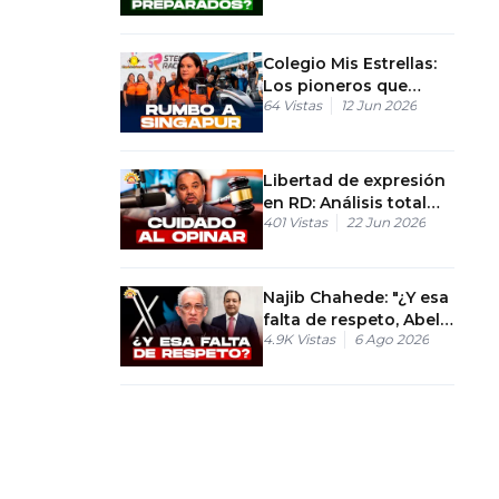
Colegio Mis Estrellas:
Los pioneros que
64
Vistas
12 Jun 2026
llevan la Fórmula 1 a la
educación dominicana
Libertad de expresión
en RD: Análisis total
401
Vistas
22 Jun 2026
del nuevo Código
Penal
Najib Chahede: "¿Y esa
falta de respeto, Abel
4.9K
Vistas
6 Ago 2026
Martinez?"