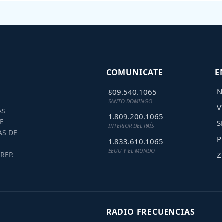
COMUNICATE
E
N
809.540.1065
SANTO DOMINGO
V
AS
1.809.200.1065
E
S
INTERIOR DEL PAÍS
AS DE
P
1.833.610.1065
EEUU Y EL MUNDO
Z
REP.
RADIO FRECUENCIAS