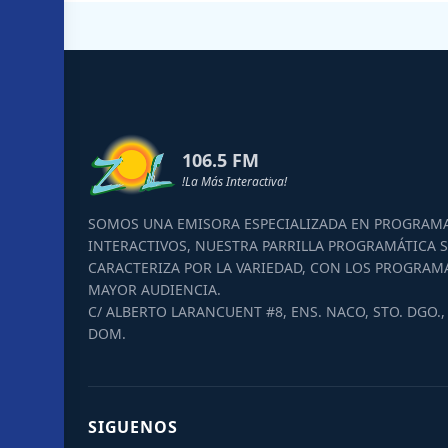
106.5 FM
!La Más Interactiva!
SOMOS UNA EMISORA ESPECIALIZADA EN PROGRAM
INTERACTIVOS, NUESTRA PARRILLA PROGRAMÁTICA S
CARACTERIZA POR LA VARIEDAD, CON LOS PROGRAM
MAYOR AUDIENCIA.
C/ ALBERTO LARANCUENT #8, ENS. NACO, STO. DGO., 
DOM.
SIGUENOS