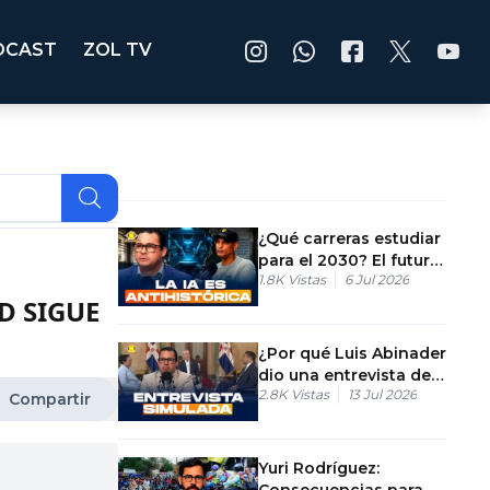
DCAST
ZOL TV
¿Qué carreras estudiar
para el 2030? El futuro
1.8K
Vistas
6 Jul 2026
de la educación y la IA
D SIGUE
¿Por qué Luis Abinader
dio una entrevista de
2.8K
Vistas
13 Jul 2026
emergencia? Análisis
Compartir
del discurso
Yuri Rodríguez:
Consecuencias para el