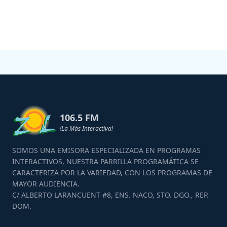
106.5 FM
!La Más Interactiva!
SOMOS UNA EMISORA ESPECIALIZADA EN PROGRAMAS
INTERACTIVOS, NUESTRA PARRILLA PROGRAMÁTICA SE
CARACTERIZA POR LA VARIEDAD, CON LOS PROGRAMAS DE
MAYOR AUDIENCIA.
C/ ALBERTO LARANCUENT #8, ENS. NACO, STO. DGO., REP.
DOM.