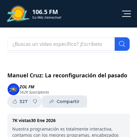
106.5 FM
!La Más Interactiva!
PROGRAMACION
NOTICIAS
VIDEOS
Manuel Cruz: La reconfiguración del pasado
SHORTS
ZOL FM
562K
Suscriptores
PODCAST
327
Compartir
ZOL TV
7K
vistas
30 Ene 2026
Nuestra programación es totalmente interactiva,
contamos con los mejores programas, encabezados