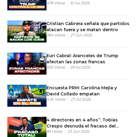
478
Vistas
10 Jul 2026
Latinoamérica
Cristian Cabrera señala que partidos
atacan fuera y se matan dentro
384
Vistas
27 Jun 2026
Euri Cabral: Aranceles de Trump
afectan las zonas francas
530
Vistas
29 Jul 2026
Encuesta PRM: Carolina Mejía y
David Collado empatan
4.1K
Vistas
27 Jul 2026
4 directores en 4 años”: Tobías
Crespo desnuda el fracaso del
93
Vistas
23 Jun 2026
Gobierno con el INTRANT