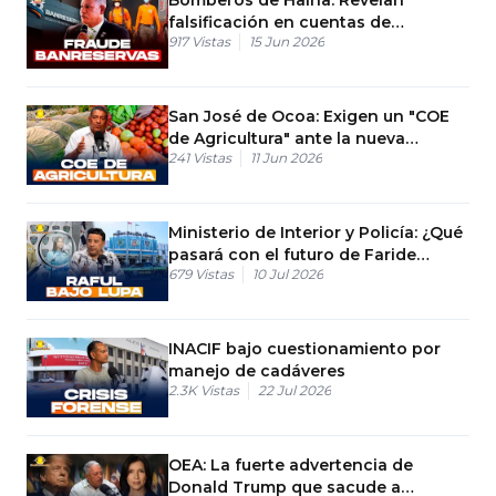
falsificación en cuentas de
917
Vistas
15 Jun 2026
Banreservas
San José de Ocoa: Exigen un "COE
de Agricultura" ante la nueva
241
Vistas
11 Jun 2026
vaguada
Ministerio de Interior y Policía: ¿Qué
pasará con el futuro de Faride
679
Vistas
10 Jul 2026
Raful?
INACIF bajo cuestionamiento por
manejo de cadáveres
2.3K
Vistas
22 Jul 2026
OEA: La fuerte advertencia de
Donald Trump que sacude a