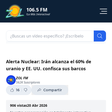
106.5 FM
!La Más Interactiva!
PROGRAMACION
NOTICIAS
VIDEOS
Alerta Nuclear: Irán alcanza el 60% de
uranio y EE. UU. confisca sus barcos
SHORTS
ZOL FM
562K
Suscriptores
PODCAST
16
Compartir
ZOL TV
906
vistas
20 Abr 2026