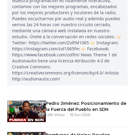
Nuestra programación es totalmente interactiva,
contamos con los mejores programas, encabezados
por los mejores productores y locutores de la radio.
Puedes escucharnos por audio real y además puedes
vernos las 24 horas con nuestro circuito cerrado,
mediante una cámara web instalada en nuestro
estudio. Únete a la conversación en redes sociales: 👉🏻
Twitter: https://twitter.com/ZolFM1065 👉🏻 Instagram:
https://instagram.com/zol1065fm 👉🏻 Faceboook:
https://www.facebook.com/zolfm/ News Theme 1 de
Audionautix tiene una licencia Atribución 4.0 de
Creative Commons.
https://creativecommons.org/licenses/by/4.0/ Artista:
http://audionautix.com/
Pedro Jiménez: Posicionamiento de
la Fuerza del Pueblo en SDN
1.8K
Vistas
19 Jun 2026
Bomberos de Haina: Revelan