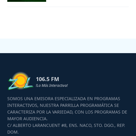
106.5 FM
!La Más Interactiva!
SOMOS UNA EMISORA ESPECIALIZADA EN PROGRAMAS
INTERACTIVOS, NUESTRA PARRILLA PROGRAMÁTICA SE
CARACTERIZA POR LA VARIEDAD, CON LOS PROGRAMAS DE
MAYOR AUDIENCIA.
C/ ALBERTO LARANCUENT #8, ENS. NACO, STO. DGO., REP.
DOM.