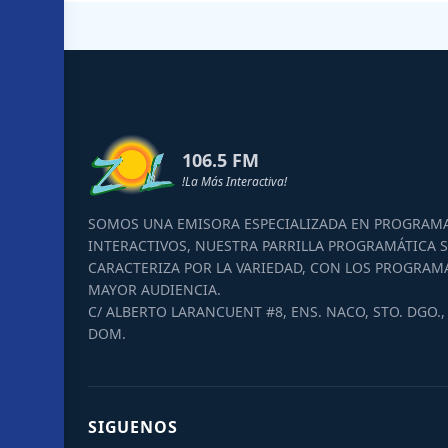
106.5 FM
!La Más Interactiva!
SOMOS UNA EMISORA ESPECIALIZADA EN PROGRAM
INTERACTIVOS, NUESTRA PARRILLA PROGRAMÁTICA S
CARACTERIZA POR LA VARIEDAD, CON LOS PROGRAM
MAYOR AUDIENCIA.
C/ ALBERTO LARANCUENT #8, ENS. NACO, STO. DGO., 
DOM.
SIGUENOS