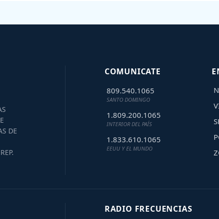
COMUNICATE
E
N
809.540.1065
SANTO DOMINGO
V
AS
1.809.200.1065
E
S
INTERIOR DEL PAÍS
AS DE
P
1.833.610.1065
EEUU Y EL MUNDO
Z
REP.
RADIO FRECUENCIAS