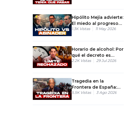
del Plan Anticrisis
Hipólito Mejía advierte:
El miedo al progreso
1.3K
Vistas
11 May 2026
está deteniendo la
riqueza de San Juan.
Horario de alcohol: Por
qué el decreto es
2.2K
Vistas
29 Jul 2026
inconstitucional
Tragedia en la
Frontera de España:
5.5K
Vistas
3 Ago 2026
Más de 100 fallecidos