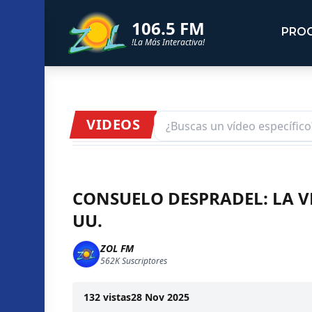
106.5 FM
PRO
!La Más Interactiva!
VIDEOS
CONSUELO DESPRADEL: LA V
UU.
ZOL FM
562K
Suscriptores
132
vistas
28 Nov 2025