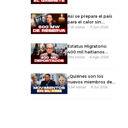
GUBERNAMENTAL
Así se prepara el país
para el calor sin
2.1K
Vistas
11 Jun 2026
colapsar el sistema
eléctrico
Estatus Migratorio:
400 mil haitianos
394
Vistas
6 Ago 2026
enfrentan
deportación.
¿Quiénes son los
nuevos miembros de
3.5K
Vistas
8 Jul 2026
la Dirección Ejecutiva
del PRM?