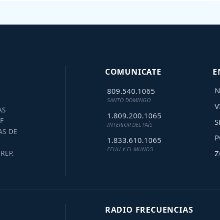
COMUNICATE
E
N
809.540.1065
SANTO DOMINGO
V
AS
1.809.200.1065
E
S
INTERIOR DEL PAÍS
AS DE
P
1.833.610.1065
EEUU Y EL MUNDO
Z
REP.
RADIO FRECUENCIAS