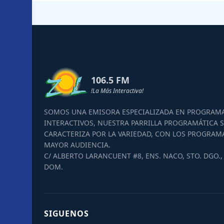
106.5 FM
!La Más Interactiva!
SOMOS UNA EMISORA ESPECIALIZADA EN PROGRAM
INTERACTIVOS, NUESTRA PARRILLA PROGRAMÁTICA S
CARACTERIZA POR LA VARIEDAD, CON LOS PROGRAM
MAYOR AUDIENCIA.
C/ ALBERTO LARANCUENT #8, ENS. NACO, STO. DGO., 
DOM.
SIGUENOS