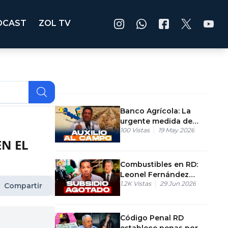
DCAST
ZOL TV
Banco Agrícola: La
urgente medida de
100
Vistas
19 May 2026
crédito supervisado
EN EL
para salvar las
cosechas
Combustibles en RD:
Leonel Fernández
1.2K
Vistas
29 Jun 2026
revela que subsidio
Compartir
anual se agotó en julio
Código Penal RD
establece penas por