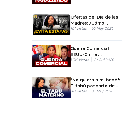
Ofertas del Día de las
Madres: ¿Cómo
101
Vistas
10 May 2026
detectar engaños en
las tiendas?
Guerra Comercial
EEUU-China:
1.3K
Vistas
24 Jul 2026
Consecuencias para
RD
"No quiero a mi bebé":
El tabú posparto del
40
Vistas
31 May 2026
que nadie habla