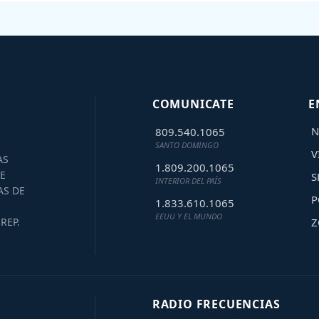
COMUNICATE
E
N
809.540.1065
SANTO DOMINGO
V
AS
1.809.200.1065
E
S
INTERIOR DEL PAÍS
AS DE
P
1.833.610.1065
EEUU Y EL MUNDO
Z
REP.
RADIO FRECUENCIAS