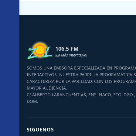
106.5 FM
!La Más Interactiva!
SOMOS UNA EMISORA ESPECIALIZADA EN PROGRAM
INTERACTIVOS, NUESTRA PARRILLA PROGRAMÁTICA S
CARACTERIZA POR LA VARIEDAD, CON LOS PROGRAM
MAYOR AUDIENCIA.
C/ ALBERTO LARANCUENT #8, ENS. NACO, STO. DGO., 
DOM.
SIGUENOS