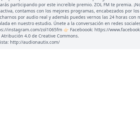
tarás participando por este increíble premio. ZOL FM te premia. ¡N
ractiva, contamos con los mejores programas, encabezados por los
ucharnos por audio real y además puedes vernos las 24 horas con 
ada en nuestro estudio. Únete a la conversación en redes sociales: 
tps://instagram.com/zol1065fm 👉🏻 Faceboook: https://www.faceboo
 Atribución 4.0 de Creative Commons.
ista: http://audionautix.com/