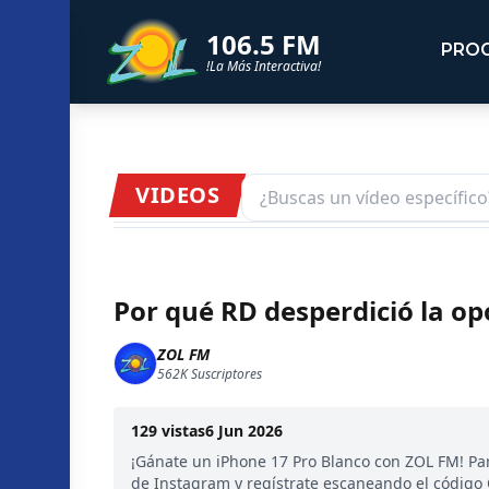
106.5 FM
PRO
!La Más Interactiva!
VIDEOS
Por qué RD desperdició la op
ZOL FM
562K
Suscriptores
129
vistas
6 Jun 2026
¡Gánate un iPhone 17 Pro Blanco con ZOL FM! Par
de Instagram y regístrate escaneando el código