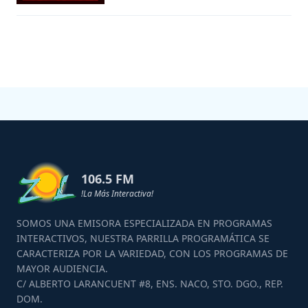
106.5 FM
!La Más Interactiva!
SOMOS UNA EMISORA ESPECIALIZADA EN PROGRAMAS
INTERACTIVOS, NUESTRA PARRILLA PROGRAMÁTICA SE
CARACTERIZA POR LA VARIEDAD, CON LOS PROGRAMAS DE
MAYOR AUDIENCIA.
C/ ALBERTO LARANCUENT #8, ENS. NACO, STO. DGO., REP.
DOM.