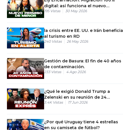
digital: así funciona el nuevo
195
Vistas
30 May 2026
permiso de menor
la crisis entre EE. UU. e Irán beneficia
al turismo en RD
240
Vistas
26 May 2026
Gestión de Basura: El fin de 40 años
de contaminación.
233
Vistas
4 Ago 2026
¿Qué le exigió Donald Trump a
Zelenski en su reunión de 24
3.4K
Vistas
17 Jun 2026
minutos?
¿Por qué Uruguay tiene 4 estrellas
en su camiseta de fútbol?