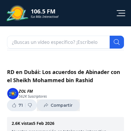
106.5 FM
!La Más Interactiva!
PROGRAMACION
NOTICIAS
VIDEOS
RD en Dubái: Los acuerdos de Abinader con
el Sheikh Mohammed bin Rashid
SHORTS
ZOL FM
562K
Suscriptores
PODCAST
71
Compartir
ZOL TV
2.6K
vistas
5 Feb 2026