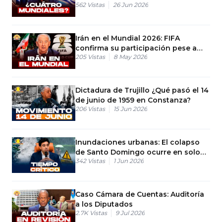
562
Vistas
26 Jun 2026
Irán en el Mundial 2026: FIFA
confirma su participación pese a
205
Vistas
8 May 2026
tensiones con EE. UU.
Dictadura de Trujillo ¿Qué pasó el 14
de junio de 1959 en Constanza?
206
Vistas
15 Jun 2026
Inundaciones urbanas: El colapso
de Santo Domingo ocurre en solo
342
Vistas
1 Jun 2026
30 minutos
Caso Cámara de Cuentas: Auditoría
a los Diputados
2.7K
Vistas
9 Jul 2026