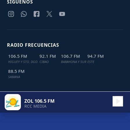
SIGUENOS
RADIO FRECUENCIAS
106.5 FM
92.1 FM
106.7 FM
94.7 FM
HIGUEY Y STO. DGO.
CIBAO
BARAHONA Y SUR
ESTE
88.5 FM
SAMANA
ZOL 106.5 FM
TODOS LOS DERECHOS RESERVADOS © 2024
JDL IT SOLUTIONS
RCC MEDIA
ZOL 106.5 FM