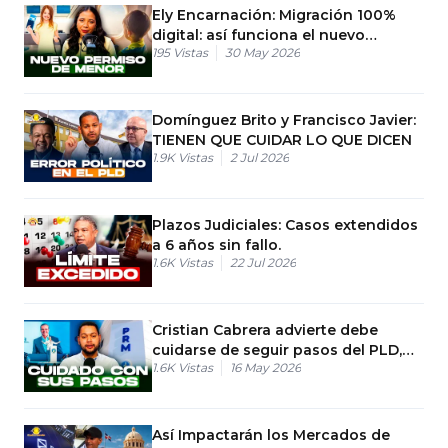
Ely Encarnación: Migración 100%
digital: así funciona el nuevo
195
Vistas
30 May 2026
permiso de menor
Domínguez Brito y Francisco Javier:
TIENEN QUE CUIDAR LO QUE DICEN
1.9K
Vistas
2 Jul 2026
Plazos Judiciales: Casos extendidos
a 6 años sin fallo.
1.6K
Vistas
22 Jul 2026
Cristian Cabrera advierte debe
cuidarse de seguir pasos del PLD,
1.6K
Vistas
16 May 2026
FP y PRD
Así Impactarán los Mercados de