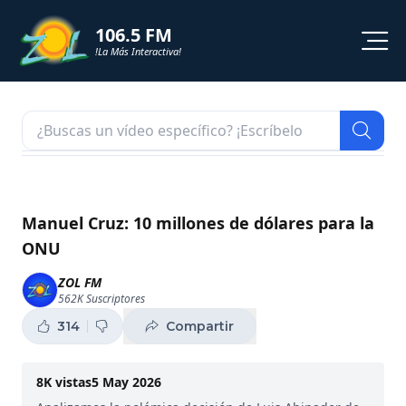
106.5 FM
!La Más Interactiva!
PROGRAMACION
NOTICIAS
VIDEOS
Manuel Cruz: 10 millones de dólares para la
ONU
SHORTS
ZOL FM
562K
Suscriptores
PODCAST
314
Compartir
ZOL TV
8K
vistas
5 May 2026