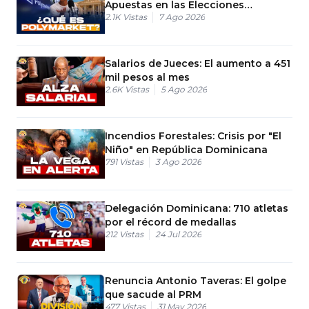
Apuestas en las Elecciones
2.1K
Vistas
7 Ago 2026
Dominicanas
Salarios de Jueces: El aumento a 451
mil pesos al mes
2.6K
Vistas
5 Ago 2026
Incendios Forestales: Crisis por "El
Niño" en República Dominicana
791
Vistas
3 Ago 2026
Delegación Dominicana: 710 atletas
por el récord de medallas
212
Vistas
24 Jul 2026
Renuncia Antonio Taveras: El golpe
que sacude al PRM
477
Vistas
31 May 2026