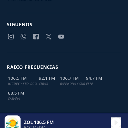
SIGUENOS
RADIO FRECUENCIAS
106.5 FM
92.1 FM
106.7 FM
94.7 FM
HIGUEY Y STO. DGO.
CIBAO
BARAHONA Y SUR
ESTE
88.5 FM
SAMANA
ZOL 106.5 FM
TODOS LOS DERECHOS RESERVADOS © 2024
JDL IT SOLUTIONS
RCC MEDIA