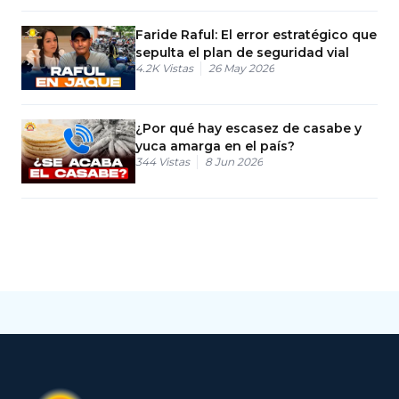
Faride Raful: El error estratégico que
sepulta el plan de seguridad vial
4.2K
Vistas
26 May 2026
¿Por qué hay escasez de casabe y
yuca amarga en el país?
344
Vistas
8 Jun 2026