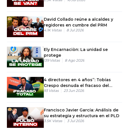
país?
David Collado reúne a alcaldes y
regidores en cumbre del PRM
4.1K
Vistas
8 Jul 2026
Ely Encarnaciòn: La unidad se
protege
139
Vistas
8 Ago 2026
4 directores en 4 años”: Tobías
Crespo desnuda el fracaso del
93
Vistas
23 Jun 2026
Gobierno con el INTRANT
Francisco Javier García: Análisis de
su estrategia y estructura en el PLD
3.5K
Vistas
3 Jul 2026