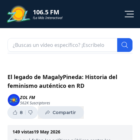
106.5 FM
!La Más Interactiva!
PROGRAMACION
NOTICIAS
VIDEOS
El legado de MagalyPineda: Historia del
feminismo auténtico en RD
SHORTS
ZOL FM
562K
Suscriptores
PODCAST
8
Compartir
ZOL TV
149
vistas
19 May 2026