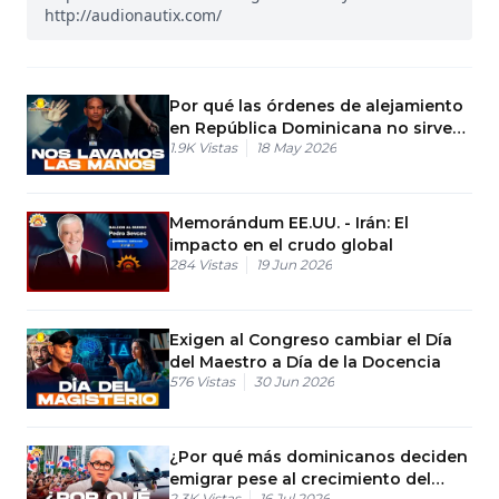
http://audionautix.com/
Por qué las órdenes de alejamiento
en República Dominicana no sirven
1.9K
Vistas
18 May 2026
para nada
Memorándum EE.UU. - Irán: El
impacto en el crudo global
284
Vistas
19 Jun 2026
Exigen al Congreso cambiar el Día
del Maestro a Día de la Docencia
576
Vistas
30 Jun 2026
¿Por qué más dominicanos deciden
emigrar pese al crecimiento del
2.3K
Vistas
16 Jul 2026