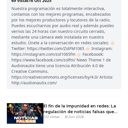
69
vistas
16 Oct 2025
Nuestra programación es totalmente interactiva,
contamos con los mejores programas, encabezados
por los mejores productores y locutores de la radio.
Puedes escucharnos por audio real y además puedes
vernos las 24 horas con nuestro circuito cerrado,
mediante una cámara web instalada en nuestro
estudio. Únete a la conversación en redes sociales: 👉🏻
Twitter: https://twitter.com/ZolFM1065 👉🏻 Instagram:
https://instagram.com/zol1065fm 👉🏻 Faceboook:
https://www.facebook.com/zolfm/ News Theme 1 de
Audionautix tiene una licencia Atribución 4.0 de
Creative Commons.
https://creativecommons.org/licenses/by/4.0/ Artista:
http://audionautix.com/
El fin de la impunidad en redes: La
regulación de noticias falsas que
123
Vistas
16 Jun 2026
viene a RD