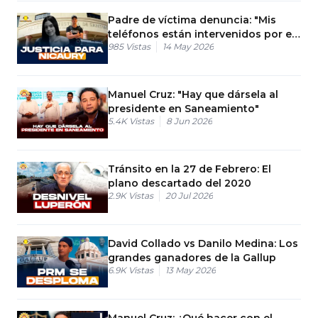
Padre de víctima denuncia: "Mis
teléfonos están intervenidos por el
985
Vistas
14 May 2026
poder militar"
Manuel Cruz: "Hay que dársela al
presidente en Saneamiento"
5.4K
Vistas
8 Jun 2026
Tránsito en la 27 de Febrero: El
plano descartado del 2020
2.9K
Vistas
20 Jul 2026
David Collado vs Danilo Medina: Los
grandes ganadores de la Gallup
6.9K
Vistas
13 May 2026
Manuel Cruz: ¿Qué hacer con el