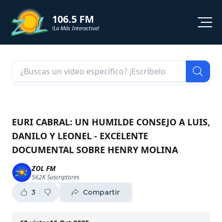
106.5 FM
!La Más Interactiva!
PROGRAMACION
NOTICIAS
VIDEOS
EURI CABRAL: UN HUMILDE CONSEJO A LUIS,
DANILO Y LEONEL - EXCELENTE
SHORTS
DOCUMENTAL SOBRE HENRY MOLINA
PODCAST
ZOL FM
562K
Suscriptores
ZOL TV
3
Compartir