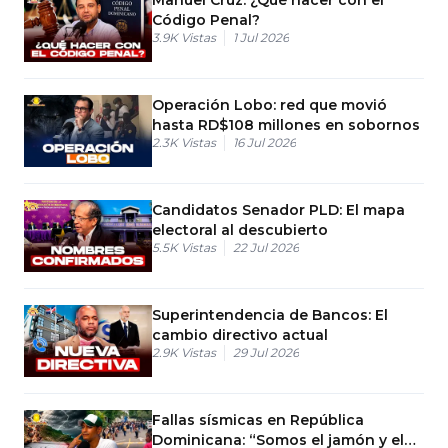
Código Penal?
3.9K
Vistas
1 Jul 2026
Operación Lobo: red que movió
hasta RD$108 millones en sobornos
2.3K
Vistas
16 Jul 2026
Candidatos Senador PLD: El mapa
electoral al descubierto
5.5K
Vistas
22 Jul 2026
Superintendencia de Bancos: El
cambio directivo actual
2.9K
Vistas
29 Jul 2026
Fallas sísmicas en República
Dominicana: “Somos el jamón y el