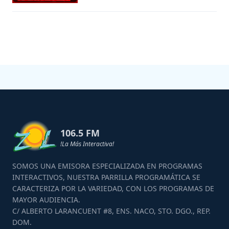
106.5 FM
!La Más Interactiva!
SOMOS UNA EMISORA ESPECIALIZADA EN PROGRAMAS
INTERACTIVOS, NUESTRA PARRILLA PROGRAMÁTICA SE
CARACTERIZA POR LA VARIEDAD, CON LOS PROGRAMAS DE
MAYOR AUDIENCIA.
C/ ALBERTO LARANCUENT #8, ENS. NACO, STO. DGO., REP.
DOM.