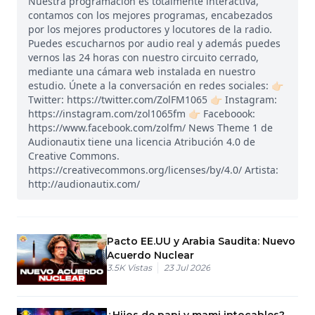
Nuestra programación es totalmente interactiva,
contamos con los mejores programas, encabezados
por los mejores productores y locutores de la radio.
Puedes escucharnos por audio real y además puedes
vernos las 24 horas con nuestro circuito cerrado,
mediante una cámara web instalada en nuestro
estudio. Únete a la conversación en redes sociales: 👉🏻
Twitter: https://twitter.com/ZolFM1065 👉🏻 Instagram:
https://instagram.com/zol1065fm 👉🏻 Faceboook:
https://www.facebook.com/zolfm/ News Theme 1 de
Audionautix tiene una licencia Atribución 4.0 de
Creative Commons.
https://creativecommons.org/licenses/by/4.0/ Artista:
http://audionautix.com/
Pacto EE.UU y Arabia Saudita: Nuevo
Acuerdo Nuclear
3.5K
Vistas
23 Jul 2026
¿Hijos de papi y mami intocables?