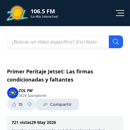
106.5 FM
!La Más Interactiva!
PROGRAMACION
NOTICIAS
VIDEOS
Primer Peritaje Jetset: Las firmas
condicionadas y faltantes
SHORTS
ZOL FM
562K
Suscriptores
PODCAST
15
Compartir
ZOL TV
721
vistas
29 May 2026