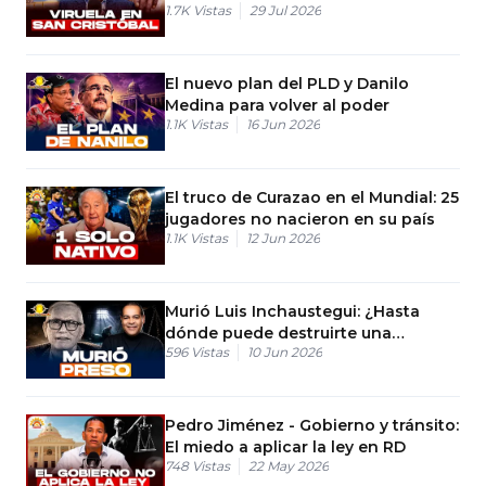
1.7K
Vistas
29 Jul 2026
El nuevo plan del PLD y Danilo
Medina para volver al poder
1.1K
Vistas
16 Jun 2026
El truco de Curazao en el Mundial: 25
jugadores no nacieron en su país
1.1K
Vistas
12 Jun 2026
Murió Luis Inchaustegui: ¿Hasta
dónde puede destruirte una
596
Vistas
10 Jun 2026
demanda de manutención?
Pedro Jiménez - Gobierno y tránsito:
El miedo a aplicar la ley en RD
748
Vistas
22 May 2026