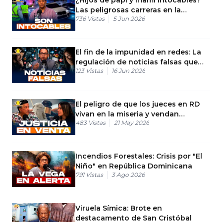
Las peligrosas carreras en la
736
Vistas
5 Jun 2026
Lincoln que la DIGESETT no ve
El fin de la impunidad en redes: La
regulación de noticias falsas que
123
Vistas
16 Jun 2026
viene a RD
El peligro de que los jueces en RD
vivan en la miseria y vendan
483
Vistas
21 May 2026
sentencias
Incendios Forestales: Crisis por "El
Niño" en República Dominicana
791
Vistas
3 Ago 2026
Viruela Símica: Brote en
destacamento de San Cristóbal