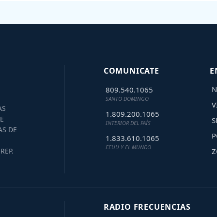
COMUNICATE
E
N
809.540.1065
SANTO DOMINGO
V
AS
1.809.200.1065
E
S
INTERIOR DEL PAÍS
AS DE
P
1.833.610.1065
EEUU Y EL MUNDO
Z
REP.
RADIO FRECUENCIAS