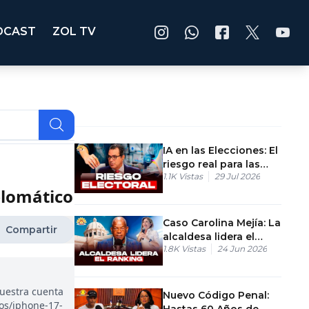
DCAST
ZOL TV
IA en las Elecciones: El
riesgo real para las
1.1K
Vistas
29 Jul 2026
votaciones
iplomático
Caso Carolina Mejía: La
Compartir
alcaldesa lidera el
1.8K
Vistas
24 Jun 2026
ranking de valoración
en 2026
nuestra cuenta
Nuevo Código Penal:
eos/iphone-17-
Hastas 60 Años de