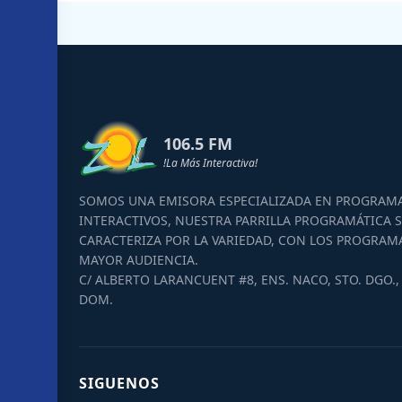
106.5 FM
!La Más Interactiva!
SOMOS UNA EMISORA ESPECIALIZADA EN PROGRAM
INTERACTIVOS, NUESTRA PARRILLA PROGRAMÁTICA S
CARACTERIZA POR LA VARIEDAD, CON LOS PROGRAM
MAYOR AUDIENCIA.
C/ ALBERTO LARANCUENT #8, ENS. NACO, STO. DGO., 
DOM.
SIGUENOS