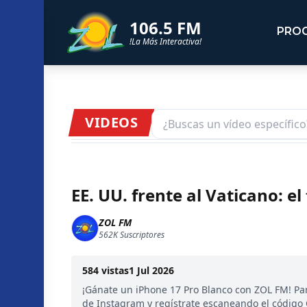
106.5 FM
PRO
!La Más Interactiva!
VIDEOS
EE. UU. frente al Vaticano: e
ZOL FM
562K
Suscriptores
584
vistas
1 Jul 2026
¡Gánate un iPhone 17 Pro Blanco con ZOL FM! Par
de Instagram y regístrate escaneando el código