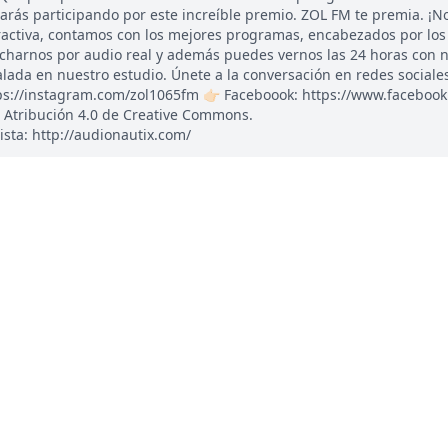
tarás participando por este increíble premio. ZOL FM te premia. ¡N
ractiva, contamos con los mejores programas, encabezados por los
ucharnos por audio real y además puedes vernos las 24 horas con 
ada en nuestro estudio. Únete a la conversación en redes sociales: 
tps://instagram.com/zol1065fm 👉🏻 Faceboook: https://www.faceboo
 Atribución 4.0 de Creative Commons.
ista: http://audionautix.com/