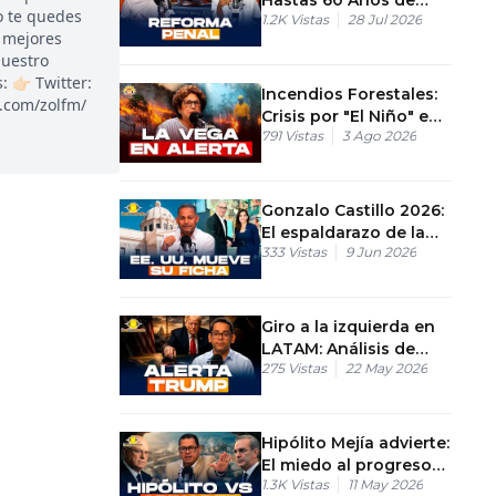
o te quedes
1.2K
Vistas
28 Jul 2026
Cárcel y Delitos
 mejores
Digitales
nuestro
👉🏻 Twitter:
Incendios Forestales:
k.com/zolfm/
Crisis por "El Niño" en
791
Vistas
3 Ago 2026
República Dominicana
Gonzalo Castillo 2026:
El espaldarazo de la
333
Vistas
9 Jun 2026
embajada
norteamericana
Giro a la izquierda en
LATAM: Análisis de
275
Vistas
22 May 2026
México, Colombia y
Bolivia
Hipólito Mejía advierte:
El miedo al progreso
1.3K
Vistas
11 May 2026
está deteniendo la