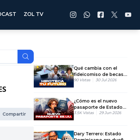
DCAST
ZOL TV
Qué cambia con el
fideicomiso de becas
90
Vistas
30 Jul 2026
en República
ES
Dominicana?
¿Cómo es el nuevo
pasaporte de Estados
3.5K
Vistas
29 Jun 2026
Unidos con Donald
Compartir
Trump?
Dary Terrero: Estado
Dominicano era dueño