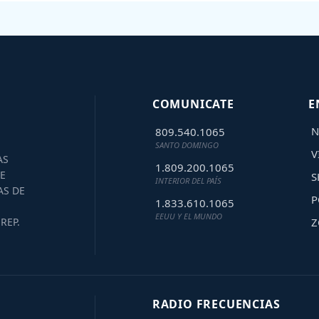
COMUNICATE
E
N
809.540.1065
SANTO DOMINGO
V
AS
1.809.200.1065
E
S
INTERIOR DEL PAÍS
AS DE
P
1.833.610.1065
EEUU Y EL MUNDO
Z
REP.
RADIO FRECUENCIAS