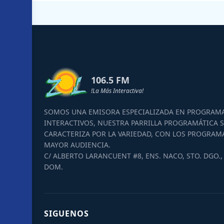
106.5 FM
!La Más Interactiva!
SOMOS UNA EMISORA ESPECIALIZADA EN PROGRAM
INTERACTIVOS, NUESTRA PARRILLA PROGRAMÁTICA S
CARACTERIZA POR LA VARIEDAD, CON LOS PROGRAM
MAYOR AUDIENCIA.
C/ ALBERTO LARANCUENT #8, ENS. NACO, STO. DGO., 
DOM.
SIGUENOS