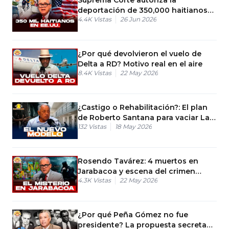
deportación de 350,000 haitianos
4.4K
Vistas
26 Jun 2026
en EE.UU.
¿Por qué devolvieron el vuelo de
Delta a RD? Motivo real en el aire
8.4K
Vistas
22 May 2026
¿Castigo o Rehabilitación?: El plan
de Roberto Santana para vaciar La
132
Vistas
18 May 2026
Victoria
Rosendo Tavárez: 4 muertos en
Jarabacoa y escena del crimen
4.3K
Vistas
22 May 2026
alterada
¿Por qué Peña Gómez no fue
presidente? La propuesta secreta