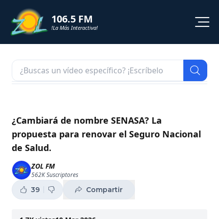
106.5 FM
!La Más Interactiva!
PROGRAMACION
NOTICIAS
VIDEOS
¿Cambiará de nombre SENASA? La
propuesta para renovar el Seguro Nacional
SHORTS
de Salud.
PODCAST
ZOL FM
562K
Suscriptores
ZOL TV
39
Compartir