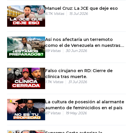
Manuel Cruz: La JCE que deje eso
6.7K
Vistas
15 Jul 2026
Así nos afectaría un terremoto
como el de Venezuela en nuestras
69
Vistas
30 Jun 2026
viviendas hoy
Falso cirujano en RD: Cierre de
clínica tras muerte.
1.7K
Vistas
31 Jul 2026
La cultura de posesión al alarmante
aumento de feminicidios en el país
67
Vistas
19 May 2026
Suprema Corte autoriza la