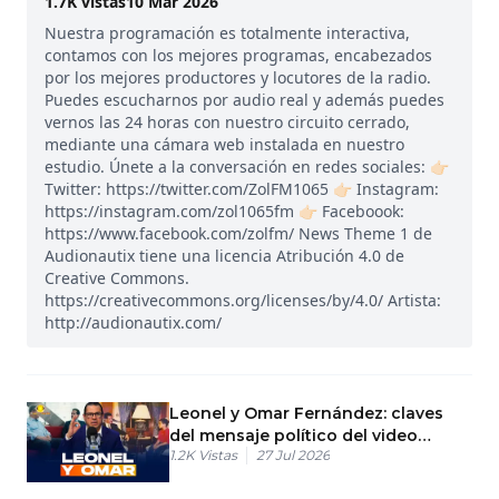
1.7K
vistas
10 Mar 2026
Nuestra programación es totalmente interactiva,
contamos con los mejores programas, encabezados
por los mejores productores y locutores de la radio.
Puedes escucharnos por audio real y además puedes
vernos las 24 horas con nuestro circuito cerrado,
mediante una cámara web instalada en nuestro
estudio. Únete a la conversación en redes sociales: 👉🏻
Twitter: https://twitter.com/ZolFM1065 👉🏻 Instagram:
https://instagram.com/zol1065fm 👉🏻 Faceboook:
https://www.facebook.com/zolfm/ News Theme 1 de
Audionautix tiene una licencia Atribución 4.0 de
Creative Commons.
https://creativecommons.org/licenses/by/4.0/ Artista:
http://audionautix.com/
Leonel y Omar Fernández: claves
del mensaje político del video
1.2K
Vistas
27 Jul 2026
familiar