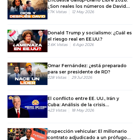
¿Son reales los números de David
1.7K
Vistas
12 May 2026
Collado?
Donald Trump y socialismo: ¿Cuál es
el riesgo real en EE.UU.?
2.6K
Vistas
6 Ago 2026
Omar Fernández: ¿está preparado
para ser presidente de RD?
228
Vistas
29 Jul 2026
El conflicto entre EE. UU., Irán y
Cuba: Análisis de la crisis
423
Vistas
18 May 2026
geopolítica
Inspección vehicular: El millonario
contrato adjudicado a un prófugo