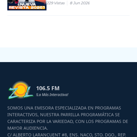
229
Vistas
8 Jun 2026
de Interpol
106.5 FM
!La Más Interactiva!
SOMOS UNA EMISORA ESPECIALIZADA EN PROGRAMAS
INTERACTIVOS, NUESTRA PARRILLA PROGRAMÁTICA SE
CARACTERIZA POR LA VARIEDAD, CON LOS PROGRAMAS DE
MAYOR AUDIENCIA.
C/ ALBERTO LARANCUENT #8, ENS. NACO, STO. DGO., REP.