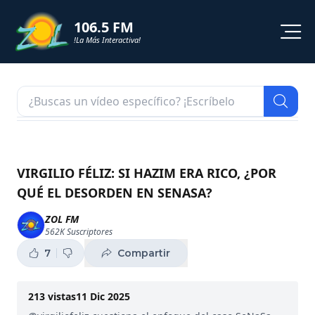
106.5 FM
!La Más Interactiva!
PROGRAMACION
NOTICIAS
VIDEOS
VIRGILIO FÉLIZ: SI HAZIM ERA RICO, ¿POR
QUÉ EL DESORDEN EN SENASA?
SHORTS
ZOL FM
562K
Suscriptores
PODCAST
7
Compartir
ZOL TV
213
vistas
11 Dic 2025