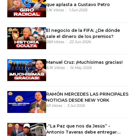
que aplasta a Gustavo Petro
1.1K
Vistas
1 Jun 2026
El negocio de la FIFA: ¿De dónde
sale el dinero de los premios?
269
Vistas
22 Jun 2026
Manuel Cruz: ¡Muchísimas gracias!
6.1K
Vistas
14 May 2026
RAMÓN MERCEDES LAS PRINCIPALES
NOTICIAS DESDE NEW YORK
63
Vistas
3 Jul 2026
-“La Paz que nos da Jesús” -
Antonio Taveras debe entregar