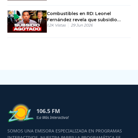
Combustibles en RD: Leonel
Fernández revela que subsidio
1.2K
Vistas
29 Jun 2026
anual se agotó en julio
106.5 FM
!La Más Interactiva!
SOMOS UNA EMISORA ESPECIALIZADA EN PROGRAMAS
INTERACTIVOS, NUESTRA PARRILLA PROGRAMÁTICA SE