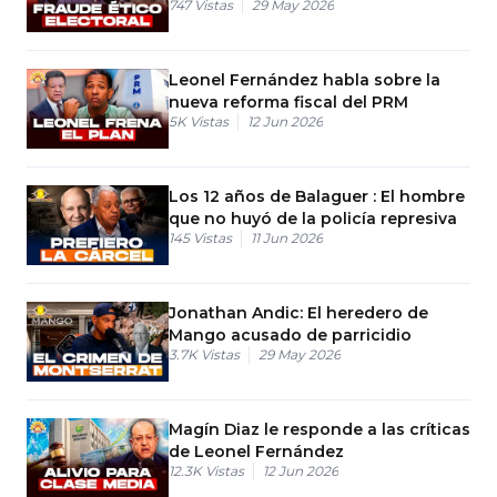
747
Vistas
29 May 2026
senaduría al PRM
Leonel Fernández habla sobre la
nueva reforma fiscal del PRM
5K
Vistas
12 Jun 2026
Los 12 años de Balaguer : El hombre
que no huyó de la policía represiva
145
Vistas
11 Jun 2026
Jonathan Andic: El heredero de
Mango acusado de parricidio
3.7K
Vistas
29 May 2026
Magín Diaz le responde a las críticas
de Leonel Fernández
12.3K
Vistas
12 Jun 2026